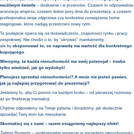
możliwym świetle
– dosłownie i w przenośni. Czasem to odpowiednia
aranżacja wnętrza, czasem dobór pory dnia do prezentacji, a czasem
profesjonalna sesja zdjęciowa czy konkretne rozwiązania home
stagingowe, które nadają przestrzeni nowy rytm.
To podejście opiera się na doświadczeniu, znajomości rynku i pracy
zespołowej. Nie chodzi o to, by “ukrywać” mankamenty,
ale by
eksponować to, co naprawdę ma wartość dla konkretnego
kupującego
.
Wierzymy, że każda nieruchomość ma swój potencjał – trzeba
tylko wiedzieć, jak go wydobyć!
Planujesz sprzedaż nieruchomości? A może nie jesteś pewien,
jak ją najlepiej przygotować do prezentacji?
Jesteśmy tu, aby Ci pomóc na każdym kroku – od pierwszej rozmowy
aż po finalizację transakcji.
Chętnie odpowiemy na Twoje pytania i doradzimy, jak skutecznie
sprzedać Twój dom lub mieszkanie.
Skontaktuj się z nami – razem osiągniemy najlepszy efekt!
Tekton Property – profesjonalne wsparcie w sprzedaży nieruchomości.