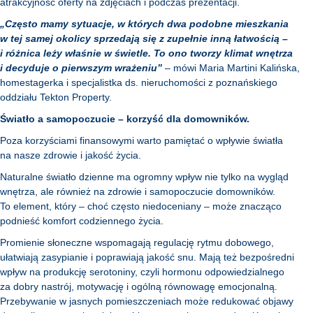
atrakcyjność oferty na zdjęciach i podczas prezentacji.
„Często mamy sytuacje, w których dwa podobne mieszkania
w tej samej okolicy sprzedają się z zupełnie inną łatwością –
i różnica leży właśnie w świetle. To ono tworzy klimat wnętrza
i decyduje o pierwszym wrażeniu”
– mówi Maria Martini Kalińska,
homestagerka i specjalistka ds. nieruchomości z poznańskiego
oddziału Tekton Property.
Światło a samopoczucie – korzyść dla domowników.
Poza korzyściami finansowymi warto pamiętać o wpływie światła
na nasze zdrowie i jakość życia.
Naturalne światło dzienne ma ogromny wpływ nie tylko na wygląd
wnętrza, ale również na zdrowie i samopoczucie domowników.
To element, który – choć często niedoceniany – może znacząco
podnieść komfort codziennego życia.
Promienie słoneczne wspomagają regulację rytmu dobowego,
ułatwiają zasypianie i poprawiają jakość snu. Mają też bezpośredni
wpływ na produkcję serotoniny, czyli hormonu odpowiedzialnego
za dobry nastrój, motywację i ogólną równowagę emocjonalną.
Przebywanie w jasnych pomieszczeniach może redukować objawy