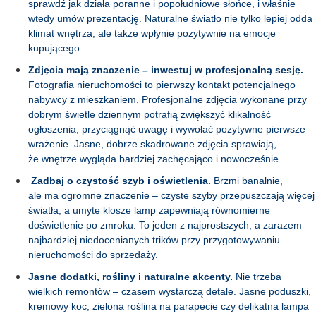
sprawdź jak działa poranne i popołudniowe słońce, i właśnie
wtedy umów prezentację. Naturalne światło nie tylko lepiej odda
klimat wnętrza, ale także wpłynie pozytywnie na emocje
kupującego.
Zdjęcia mają znaczenie – inwestuj w profesjonalną sesję.
Fotografia nieruchomości to pierwszy kontakt potencjalnego
nabywcy z mieszkaniem. Profesjonalne zdjęcia wykonane przy
dobrym świetle dziennym potrafią zwiększyć klikalność
ogłoszenia, przyciągnąć uwagę i wywołać pozytywne pierwsze
wrażenie. Jasne, dobrze skadrowane zdjęcia sprawiają,
że wnętrze wygląda bardziej zachęcająco i nowocześnie.
Zadbaj o czystość szyb i oświetlenia.
Brzmi banalnie,
ale ma ogromne znaczenie – czyste szyby przepuszczają więcej
światła, a umyte klosze lamp zapewniają równomierne
doświetlenie po zmroku. To jeden z najprostszych, a zarazem
najbardziej niedocenianych trików przy przygotowywaniu
nieruchomości do sprzedaży.
Jasne dodatki, rośliny i naturalne akcenty.
Nie trzeba
wielkich remontów – czasem wystarczą detale. Jasne poduszki,
kremowy koc, zielona roślina na parapecie czy delikatna lampa