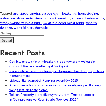
Tagged
aranżacja wnętrz
,
ekspozycja mieszkania
,
homestaging
,
naturalne oświetlenie
,
nieruchomości premium
,
sprzedaż mieszkania
,
strony świata w mieszkaniu
,
światło a cena mieszkania
,
światło
dzienne
,
wartość nieruchomości
Szukaj:
Recent Posts
Czy inwestowanie w mieszkania pod wynajem wciąż się
opłaca? Realna analiza zysków i ryzyk
Rzemiosło w cieniu technologii. Dagmara Tajerle o przyszłości
nieruchomości
Liderzy Skuteczności: Ranking Agentów 2025
Agent nieruchomości w erze sztucznej inteligencji – dlaczego
wciąż jest niezastąpiony?
Tekton Property z prestiżowym tytułem „Trusted Leader
in Comprehensive Real Estate Services 2025”