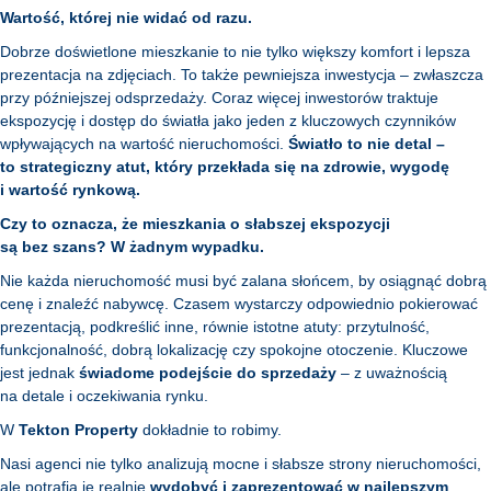
Wartość, której nie widać od razu.
Dobrze doświetlone mieszkanie to nie tylko większy komfort i lepsza
prezentacja na zdjęciach. To także pewniejsza inwestycja – zwłaszcza
przy późniejszej odsprzedaży. Coraz więcej inwestorów traktuje
ekspozycję i dostęp do światła jako jeden z kluczowych czynników
wpływających na wartość nieruchomości.
Światło to nie detal –
to strategiczny atut, który przekłada się na zdrowie, wygodę
i wartość rynkową.
Czy to oznacza, że mieszkania o słabszej ekspozycji
są bez szans?
W żadnym wypadku.
Nie każda nieruchomość musi być zalana słońcem, by osiągnąć dobrą
cenę i znaleźć nabywcę. Czasem wystarczy odpowiednio pokierować
prezentacją, podkreślić inne, równie istotne atuty: przytulność,
funkcjonalność, dobrą lokalizację czy spokojne otoczenie. Kluczowe
jest jednak
świadome podejście do sprzedaży
– z uważnością
na detale i oczekiwania rynku.
W
Tekton Property
dokładnie to robimy.
Nasi agenci nie tylko analizują mocne i słabsze strony nieruchomości,
ale potrafią je realnie
wydobyć i zaprezentować w najlepszym