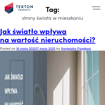
Tag:
strony świata w mieszkaniu
Jak światło wpływa
na wartość nieruchomości?
Posted on
16 maja 2025
17 maja 2025
by
Agnieszka Pawlęga