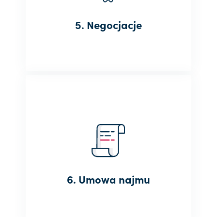
Ustalimy wspólnie konkretne cele, które
chcesz osiągnąć - a my je zrealizujemy.
5. Negocjacje
6. Umowa najmu
Pomożemy Ci w przygotowaniu wszelkich
wymaganych dokumentów, dzięki czemu
zaoszczędzisz Swój cenny czas.
6. Umowa najmu