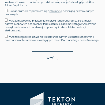
skutkować brakiem możliwości przedstawienia pełnej oferty usług/produktów
Tekton Capital sp. z o.o.
Oświadczam, że zapoznałem się z
informacją
dotyczącą ochrony danych
osobowych.
Wyrażam zgodę na przetwarzanie przez Tekton Capital sp. z o.o. moich
danych osobowych podanych w formularzu w celach marketingowych oraz na
przesyłanie informacji handlowej za pomocą środków telekomunikacji
elektronicznej.
Wyrażam zgodę na używanie telekomunikacyjnych urządzeń końcowych i
automatycznych systemów wywołujących dla celów marketingu bezpośredniego.