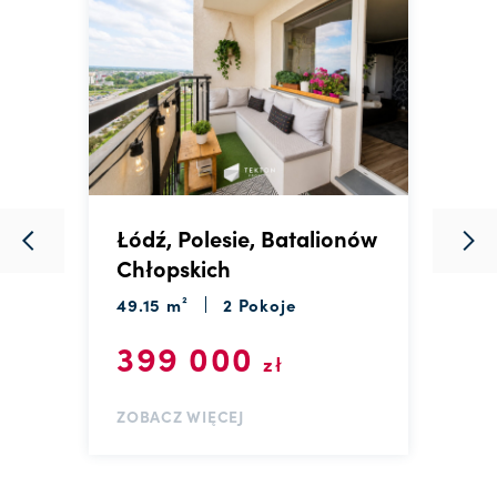
Łódź, Polesie, Batalionów
Ł
Chłopskich
7
49.15 m²
2 Pokoje
399 000
zł
Z
ZOBACZ WIĘCEJ