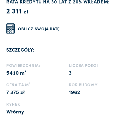
RATA KREDYTU NA 30 LAT Z 20% WKŁADEM:
2 311
zł
OBLICZ SWOJĄ RATĘ
SZCZEGÓŁY:
POWIERZCHNIA:
LICZBA POKOI
54.10 m²
3
CENA ZA M²
ROK BUDOWY
7 375 zł
1962
RYNEK
Wtórny