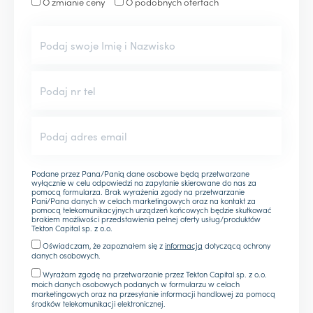
O zmianie ceny
O podobnych ofertach
Podane przez Pana/Panią dane osobowe będą przetwarzane
wyłącznie w celu odpowiedzi na zapytanie skierowane do nas za
pomocą formularza. Brak wyrażenia zgody na przetwarzanie
Pani/Pana danych w celach marketingowych oraz na kontakt za
pomocą telekomunikacyjnych urządzeń końcowych będzie skutkować
brakiem możliwości przedstawienia pełnej oferty usług/produktów
Tekton Capital sp. z o.o.
Oświadczam, że zapoznałem się z
informacją
dotyczącą ochrony
danych osobowych.
Wyrażam zgodę na przetwarzanie przez Tekton Capital sp. z o.o.
moich danych osobowych podanych w formularzu w celach
marketingowych oraz na przesyłanie informacji handlowej za pomocą
środków telekomunikacji elektronicznej.