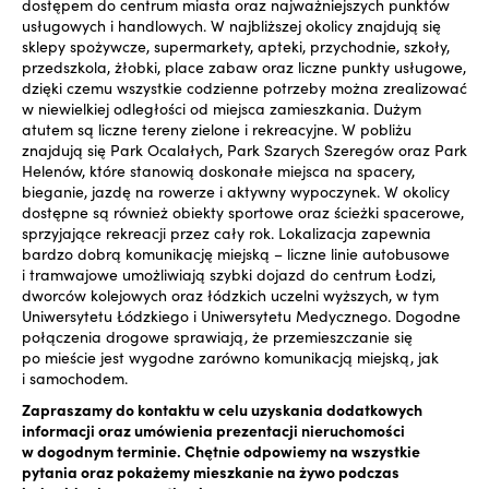
dostępem do centrum miasta oraz najważniejszych punktów
usługowych i handlowych. W najbliższej okolicy znajdują się
sklepy spożywcze, supermarkety, apteki, przychodnie, szkoły,
przedszkola, żłobki, place zabaw oraz liczne punkty usługowe,
dzięki czemu wszystkie codzienne potrzeby można zrealizować
w niewielkiej odległości od miejsca zamieszkania. Dużym
atutem są liczne tereny zielone i rekreacyjne. W pobliżu
znajdują się Park Ocalałych, Park Szarych Szeregów oraz Park
Helenów, które stanowią doskonałe miejsca na spacery,
bieganie, jazdę na rowerze i aktywny wypoczynek. W okolicy
dostępne są również obiekty sportowe oraz ścieżki spacerowe,
sprzyjające rekreacji przez cały rok. Lokalizacja zapewnia
bardzo dobrą komunikację miejską – liczne linie autobusowe
i tramwajowe umożliwiają szybki dojazd do centrum Łodzi,
dworców kolejowych oraz łódzkich uczelni wyższych, w tym
Uniwersytetu Łódzkiego i Uniwersytetu Medycznego. Dogodne
połączenia drogowe sprawiają, że przemieszczanie się
po mieście jest wygodne zarówno komunikacją miejską, jak
i samochodem.
Zapraszamy do kontaktu w celu uzyskania dodatkowych
informacji oraz umówienia prezentacji nieruchomości
w dogodnym terminie. Chętnie odpowiemy na wszystkie
pytania oraz pokażemy mieszkanie na żywo podczas