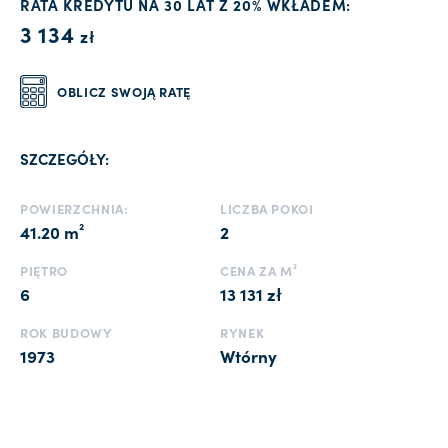
RATA KREDYTU NA 30 LAT Z 20% WKŁADEM:
3 134
zł
OBLICZ SWOJĄ RATĘ
SZCZEGÓŁY:
POWIERZCHNIA:
LICZBA POKOI
41.20 m²
2
PIĘTRO
CENA ZA M²
6
13 131 zł
ROK BUDOWY
RYNEK
1973
Wtórny