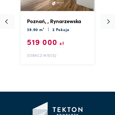
Poznań, , Rynarzewska
P
C
39.90 m²
2 Pokoje
3
519 000
zł
ZOBACZ WIĘCEJ
Z