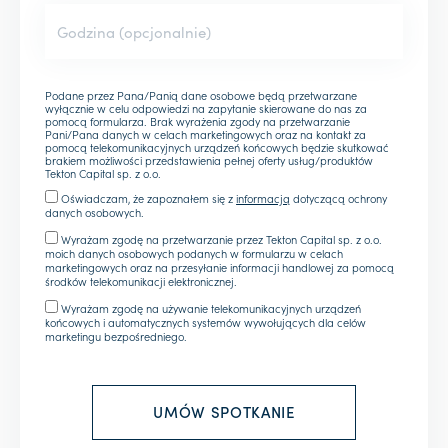
Podane przez Pana/Panią dane osobowe będą przetwarzane
wyłącznie w celu odpowiedzi na zapytanie skierowane do nas za
pomocą formularza. Brak wyrażenia zgody na przetwarzanie
Pani/Pana danych w celach marketingowych oraz na kontakt za
pomocą telekomunikacyjnych urządzeń końcowych będzie skutkować
brakiem możliwości przedstawienia pełnej oferty usług/produktów
Tekton Capital sp. z o.o.
Oświadczam, że zapoznałem się z
informacją
dotyczącą ochrony
danych osobowych.
Wyrażam zgodę na przetwarzanie przez Tekton Capital sp. z o.o.
moich danych osobowych podanych w formularzu w celach
marketingowych oraz na przesyłanie informacji handlowej za pomocą
środków telekomunikacji elektronicznej.
Wyrażam zgodę na używanie telekomunikacyjnych urządzeń
końcowych i automatycznych systemów wywołujących dla celów
marketingu bezpośredniego.