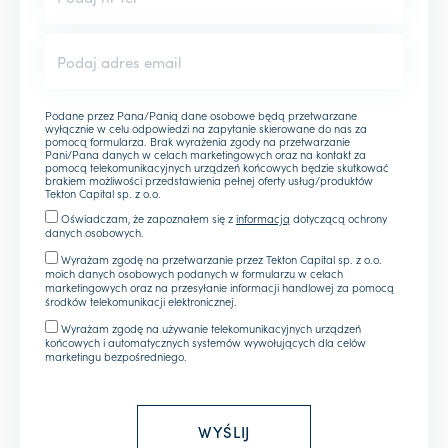
Podane przez Pana/Panią dane osobowe będą przetwarzane
wyłącznie w celu odpowiedzi na zapytanie skierowane do nas za
pomocą formularza. Brak wyrażenia zgody na przetwarzanie
Pani/Pana danych w celach marketingowych oraz na kontakt za
pomocą telekomunikacyjnych urządzeń końcowych będzie skutkować
brakiem możliwości przedstawienia pełnej oferty usług/produktów
Tekton Capital sp. z o.o.
Oświadczam, że zapoznałem się z
informacją
dotyczącą ochrony
danych osobowych.
Wyrażam zgodę na przetwarzanie przez Tekton Capital sp. z o.o.
moich danych osobowych podanych w formularzu w celach
marketingowych oraz na przesyłanie informacji handlowej za pomocą
środków telekomunikacji elektronicznej.
Wyrażam zgodę na używanie telekomunikacyjnych urządzeń
końcowych i automatycznych systemów wywołujących dla celów
marketingu bezpośredniego.