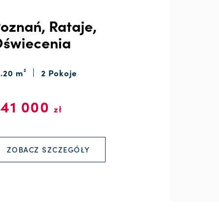
oznań, Rataje,
świecenia
1.20 m²
2 Pokoje
541 000
zł
ZOBACZ SZCZEGÓŁY