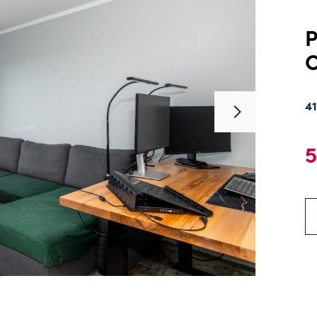
P
O
4