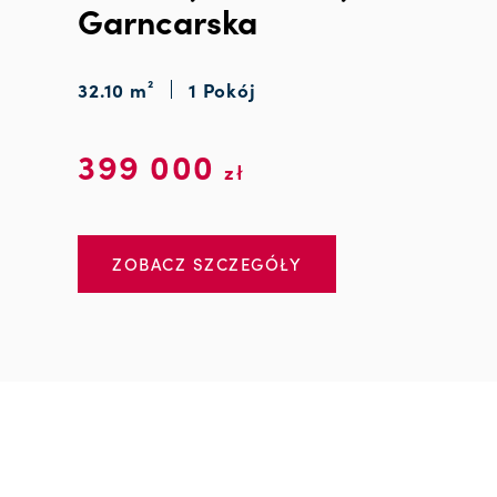
Garncarska
32.10 m²
1 Pokój
399 000
zł
ZOBACZ SZCZEGÓŁY