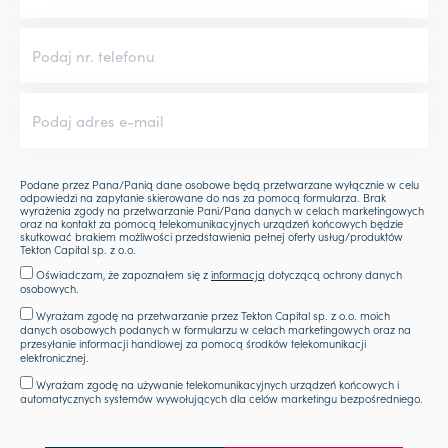
Podane przez Pana/Panią dane osobowe będą przetwarzane wyłącznie w celu
odpowiedzi na zapytanie skierowane do nas za pomocą formularza. Brak
wyrażenia zgody na przetwarzanie Pani/Pana danych w celach marketingowych
oraz na kontakt za pomocą telekomunikacyjnych urządzeń końcowych będzie
skutkować brakiem możliwości przedstawienia pełnej oferty usług/produktów
Tekton Capital sp. z o.o.
Oświadczam, że zapoznałem się z
informacją
dotyczącą ochrony danych
osobowych.
Wyrażam zgodę na przetwarzanie przez Tekton Capital sp. z o.o. moich
danych osobowych podanych w formularzu w celach marketingowych oraz na
przesyłanie informacji handlowej za pomocą środków telekomunikacji
elektronicznej.
Wyrażam zgodę na używanie telekomunikacyjnych urządzeń końcowych i
automatycznych systemów wywołujących dla celów marketingu bezpośredniego.