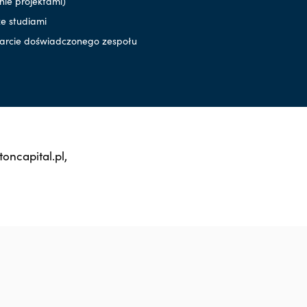
nie projektami)
e studiami
parcie doświadczonego zespołu
oncapital.pl,