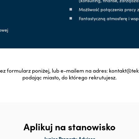
(konsulting, finanse, zarządza
Możliwość połączenia pracy z
Fantastyczną atmosferę i ws
owej
zez formularz poniżej, lub e-mailem na adres: kontakt@tekt
podając miasto, do którego rekrutujesz.
Aplikuj na stanowisko
Junior Property Advisor