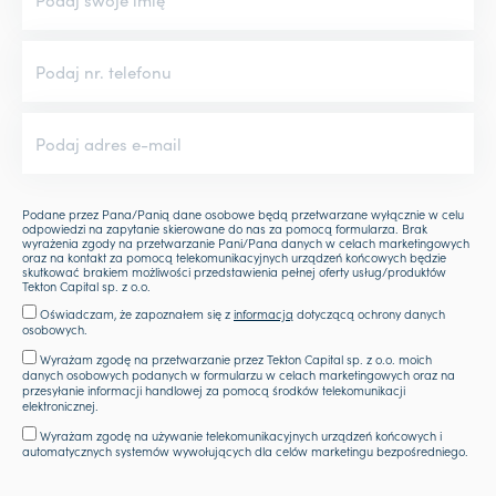
Podane przez Pana/Panią dane osobowe będą przetwarzane wyłącznie w celu
odpowiedzi na zapytanie skierowane do nas za pomocą formularza. Brak
wyrażenia zgody na przetwarzanie Pani/Pana danych w celach marketingowych
oraz na kontakt za pomocą telekomunikacyjnych urządzeń końcowych będzie
skutkować brakiem możliwości przedstawienia pełnej oferty usług/produktów
Tekton Capital sp. z o.o.
Oświadczam, że zapoznałem się z
informacją
dotyczącą ochrony danych
osobowych.
Wyrażam zgodę na przetwarzanie przez Tekton Capital sp. z o.o. moich
danych osobowych podanych w formularzu w celach marketingowych oraz na
przesyłanie informacji handlowej za pomocą środków telekomunikacji
elektronicznej.
Wyrażam zgodę na używanie telekomunikacyjnych urządzeń końcowych i
automatycznych systemów wywołujących dla celów marketingu bezpośredniego.