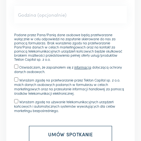
Podane przez Pana/Panią dane osobowe będą przetwarzane
wyłącznie w celu odpowiedzi na zapytanie skierowane do nas za
pomocą formularza. Brak wyrażenia zgody na przetwarzanie
Pani/Pana danych w celach marketingowych oraz na kontakt za
pomocą telekomunikacyjnych urządzeń końcowych będzie skutkować
brakiem możliwości przedstawienia pełnej oferty usług/produktów
Tekton Capital sp. z o.o.
Oświadczam, że zapoznałem się z
informacją
dotyczącą ochrony
danych osobowych.
Wyrażam zgodę na przetwarzanie przez Tekton Capital sp. z o.o.
moich danych osobowych podanych w formularzu w celach
marketingowych oraz na przesyłanie informacji handlowej za pomocą
środków telekomunikacji elektronicznej.
Wyrażam zgodę na używanie telekomunikacyjnych urządzeń
końcowych i automatycznych systemów wywołujących dla celów
marketingu bezpośredniego.