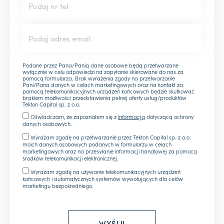
Podane przez Pana/Panią dane osobowe będą przetwarzane
wyłącznie w celu odpowiedzi na zapytanie skierowane do nas za
pomocą formularza. Brak wyrażenia zgody na przetwarzanie
Pani/Pana danych w celach marketingowych oraz na kontakt za
pomocą telekomunikacyjnych urządzeń końcowych będzie skutkować
brakiem możliwości przedstawienia pełnej oferty usług/produktów
Tekton Capital sp. z o.o.
Oświadczam, że zapoznałem się z
informacją
dotyczącą ochrony
danych osobowych.
Wyrażam zgodę na przetwarzanie przez Tekton Capital sp. z o.o.
moich danych osobowych podanych w formularzu w celach
marketingowych oraz na przesyłanie informacji handlowej za pomocą
środków telekomunikacji elektronicznej.
Wyrażam zgodę na używanie telekomunikacyjnych urządzeń
końcowych i automatycznych systemów wywołujących dla celów
marketingu bezpośredniego.