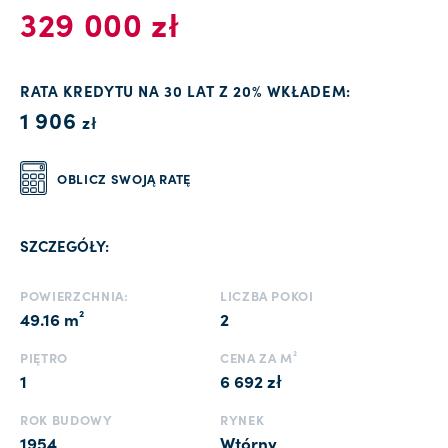
329 000 zł
RATA KREDYTU NA 30 LAT Z 20% WKŁADEM:
1 906
zł
OBLICZ SWOJĄ RATĘ
SZCZEGÓŁY:
POWIERZCHNIA:
LICZBA POKOI
49.16 m²
2
PIĘTRO
CENA ZA M²
1
6 692 zł
ROK BUDOWY
RYNEK
1954
Wtórny