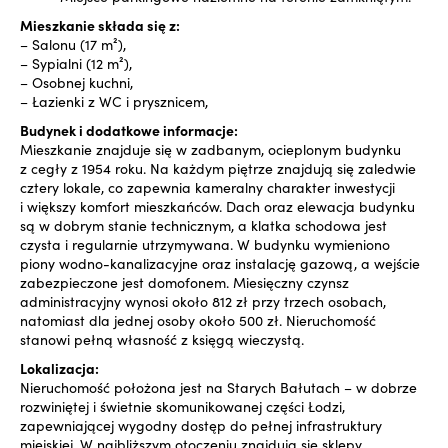
Mieszkanie składa się z:
– Salonu (17 m²),
– Sypialni (12 m²),
– Osobnej kuchni,
– Łazienki z WC i prysznicem,
Budynek i dodatkowe informacje:
Mieszkanie znajduje się w zadbanym, ocieplonym budynku
z cegły z 1954 roku. Na każdym piętrze znajdują się zaledwie
cztery lokale, co zapewnia kameralny charakter inwestycji
i większy komfort mieszkańców. Dach oraz elewacja budynku
są w dobrym stanie technicznym, a klatka schodowa jest
czysta i regularnie utrzymywana. W budynku wymieniono
piony wodno-kanalizacyjne oraz instalację gazową, a wejście
zabezpieczone jest domofonem. Miesięczny czynsz
administracyjny wynosi około 812 zł przy trzech osobach,
natomiast dla jednej osoby około 500 zł. Nieruchomość
stanowi pełną własność z księgą wieczystą.
Lokalizacja:
Nieruchomość położona jest na Starych Bałutach – w dobrze
rozwiniętej i świetnie skomunikowanej części Łodzi,
zapewniającej wygodny dostęp do pełnej infrastruktury
miejskiej. W najbliższym otoczeniu znajdują się sklepy