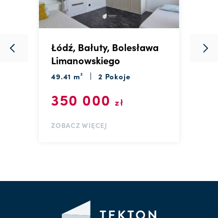
Łódź, Bałuty, Bolesława
Ł
Limanowskiego
3
49.41 m²
2 Pokoje
350 000
zł
Z
ZOBACZ WIĘCEJ