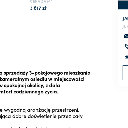
CENA ZA M²
3 817 zł
J
JU
tą sprzedaży 3-pokojowego mieszkania
 kameralnym osiedlu w miejscowości
 spokojnej okolicy, z dala
mfort codziennego życia.
e wygodną aranżację przestrzeni.
ąca dobre doświetlenie przez cały