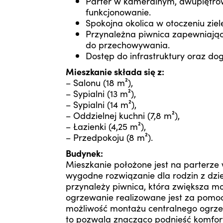
Parter w kameralnym, dwupiętro
funkcjonowanie.
Spokojna okolica w otoczeniu ziel
Przynależna piwnica zapewniają
do przechowywania.
Dostęp do infrastruktury oraz d
Mieszkanie składa się z:
– Salonu (18 m²),
– Sypialni (13 m²),
– Sypialni (14 m²),
– Oddzielnej kuchni (7,8 m²),
– Łazienki (4,25 m²),
– Przedpokoju (8 m²).
Budynek:
Mieszkanie położone jest na parterz
wygodne rozwiązanie dla rodzin z dzie
przynależy piwnica, która zwiększa m
ogrzewanie realizowane jest za pomocą
możliwość montażu centralnego ogrze
to pozwala znacząco podnieść komfor