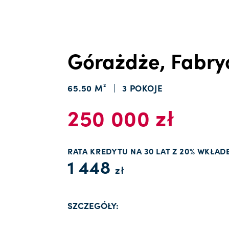
Górażdże, Fabry
65.50 M²
3 POKOJE
250 000 zł
RATA KREDYTU NA 30 LAT Z 20% WKŁAD
1 448
zł
SZCZEGÓŁY: