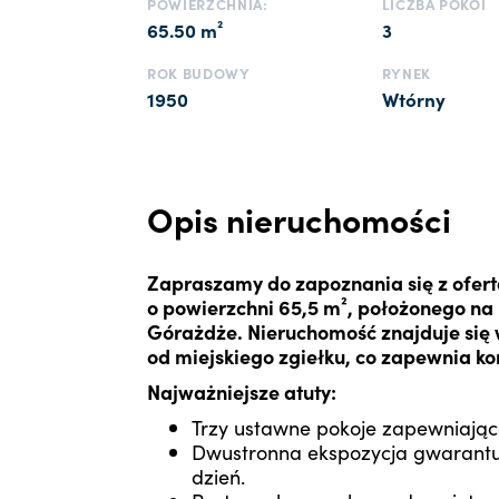
POWIERZCHNIA:
LICZBA POKOI
65.50 m²
3
ROK BUDOWY
RYNEK
1950
Wtórny
Opis nieruchomości
Zapraszamy do zapoznania się z ofer
o powierzchni 65,5 m², położonego na
Górażdże. Nieruchomość znajduje się w
od miejskiego zgiełku, co zapewnia ko
Najważniejsze atuty:
Trzy ustawne pokoje zapewniając
Dwustronna ekspozycja gwarantuj
dzień.