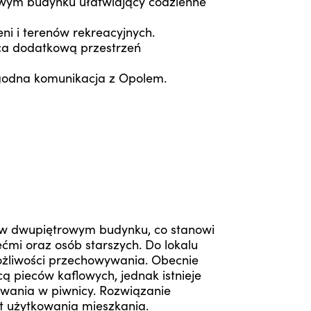
wym budynku ułatwiający codzienne
eni i terenów rekreacyjnych.
ca dodatkową przestrzeń
ogodna komunikacja z Opolem.
e w dwupiętrowym budynku, co stanowi
ćmi oraz osób starszych. Do lokalu
ożliwości przechowywania. Obecnie
 pieców kaflowych, jednak istnieje
wania w piwnicy. Rozwiązanie
t użytkowania mieszkania.