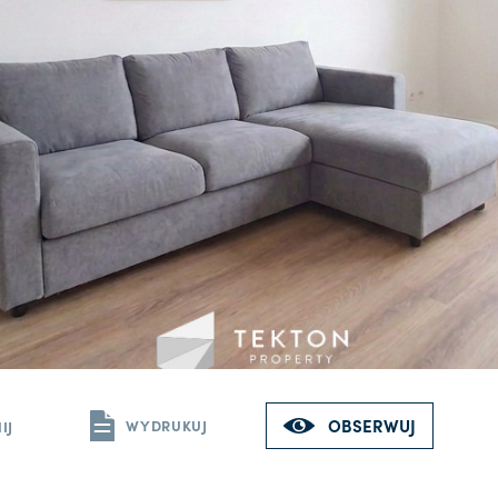
OBSERWUJ
WYDRUKUJ
IJ