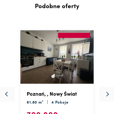
Podobne oferty
Poznań, , Nowy Świat
P
61.80 m²
4 Pokoje
6
790 000