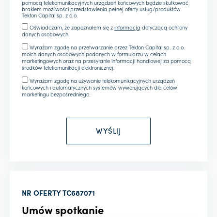
pomocą telekomunikacyjnych urządzeń końcowych będzie skutkować
brakiem możliwości przedstawienia pełnej oferty usług/produktów
Tekton Capital sp. z o.o.
Oświadczam, że zapoznałem się z
informacją
dotyczącą ochrony
danych osobowych.
Wyrażam zgodę na przetwarzanie przez Tekton Capital sp. z o.o.
moich danych osobowych podanych w formularzu w celach
marketingowych oraz na przesyłanie informacji handlowej za pomocą
środków telekomunikacji elektronicznej.
Wyrażam zgodę na używanie telekomunikacyjnych urządzeń
końcowych i automatycznych systemów wywołujących dla celów
marketingu bezpośredniego.
NR OFERTY
TC687071
Umów spotkanie