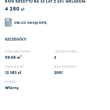
RATA KREDYTU NA 30 LAT Z 20% WKŁADEM:
4 280
zł
OBLICZ SWOJĄ RATĘ
SZCZEGÓŁY:
POWIERZCHNIA:
LICZBA POKOI
59.68 m²
2
CENA ZA M²
ROK BUDOWY
12 383 zł
2001
RYNEK
Wtórny