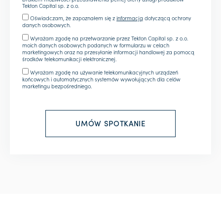
Tekton Capital sp. z o.o.
Oświadczam, że zapoznałem się z
informacją
dotyczącą ochrony
danych osobowych.
Wyrażam zgodę na przetwarzanie przez Tekton Capital sp. z o.o.
moich danych osobowych podanych w formularzu w celach
marketingowych oraz na przesyłanie informacji handlowej za pomocą
środków telekomunikacji elektronicznej.
Wyrażam zgodę na używanie telekomunikacyjnych urządzeń
końcowych i automatycznych systemów wywołujących dla celów
marketingu bezpośredniego.