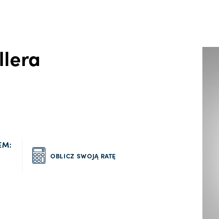
llera
EM:
OBLICZ SWOJĄ RATĘ