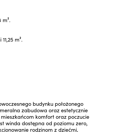
8 m².
 11,25 m².
e nowoczesnego budynku położonego
ameralna zabudowa oraz estetycznie
 mieszkańcom komfort oraz poczucie
st winda dostępna od poziomu zero,
kcjonowanie rodzinom z dziećmi,