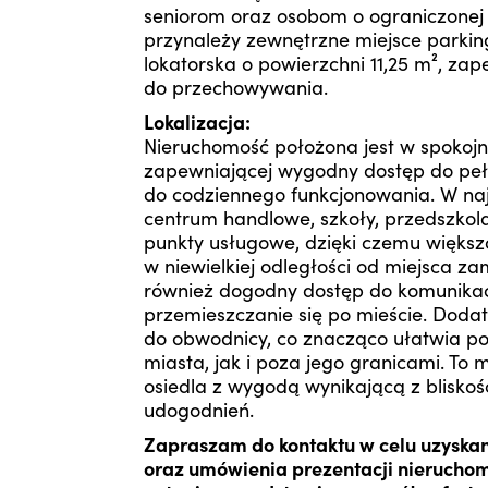
seniorom oraz osobom o ograniczonej
przynależy zewnętrzne miejsce parki
lokatorska o powierzchni 11,25 m², z
do przechowywania.
Lokalizacja:
Nieruchomość położona jest w spokojnej
zapewniającej wygodny dostęp do pełn
do codziennego funkcjonowania. W najbl
centrum handlowe, szkoły, przedszkol
punkty usługowe, dzięki czemu więks
w niewielkiej odległości od miejsca z
również dogodny dostęp do komunikacj
przemieszczanie się po mieście. Doda
do obwodnicy, co znacząco ułatwia p
miasta, jak i poza jego granicami. To 
osiedla z wygodą wynikającą z bliskoś
udogodnień.
Zapraszam do kontaktu w celu uzyska
oraz umówienia prezentacji nieruchom