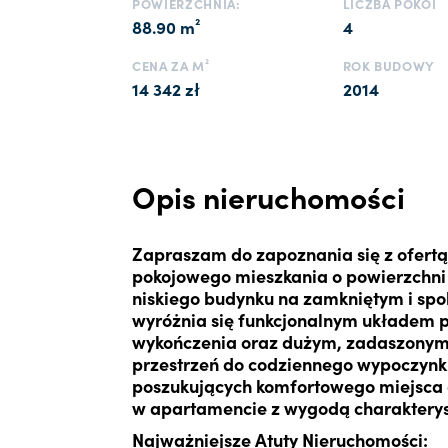
POWIERZCHNIA:
LICZBA POKOI
88.90 m²
4
CENA ZA M²
ROK BUDOWY
14 342 zł
2014
Opis nieruchomości
Zapraszam do zapoznania się z ofertą
pokojowego mieszkania o powierzchni 
niskiego budynku na zamkniętym i spo
wyróżnia się funkcjonalnym układem
wykończenia oraz dużym, zadaszonym
przestrzeń do codziennego wypoczynku
poszukujących komfortowego miejsca d
w apartamencie z wygodą charakterys
Najważniejsze Atuty Nieruchomości: