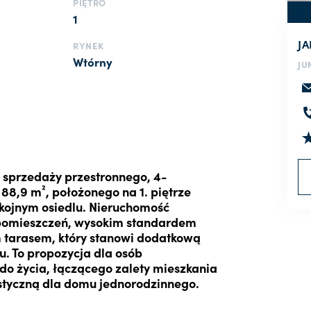
PIĘTRO
1
J
RYNEK
Wtórny
JU
 sprzedaży przestronnego, 4-
88,9 m², położonego na 1. piętrze
kojnym osiedlu. Nieruchomość
 pomieszczeń, wysokim standardem
 tarasem, który stanowi dodatkową
. To propozycja dla osób
o życia, łączącego zalety mieszkania
tyczną dla domu jednorodzinnego.