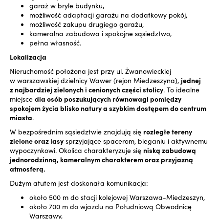
garaż w bryle budynku,
możliwość adaptacji garażu na dodatkowy pokój,
możliwość zakupu drugiego garażu,
kameralna zabudowa i spokojne sąsiedztwo,
pełna własność.
Lokalizacja
Nieruchomość położona jest przy ul. Żwanowieckiej
w warszawskiej dzielnicy Wawer (rejon Miedzeszyna),
jednej
z najbardziej zielonych i cenionych części stolicy
. To idealne
miejsce
dla osób poszukujących równowagi pomiędzy
spokojem życia blisko natury a szybkim dostępem do centrum
miasta
.
W bezpośrednim sąsiedztwie znajdują się
rozległe tereny
zielone oraz lasy
sprzyjające spacerom, bieganiu i aktywnemu
wypoczynkowi. Okolica charakteryzuje się
niską zabudową
jednorodzinną, kameralnym charakterem oraz przyjazną
atmosferą.
Dużym atutem jest doskonała komunikacja:
około 500 m do stacji kolejowej Warszawa-Miedzeszyn,
około 700 m do wjazdu na Południową Obwodnicę
Warszawy,