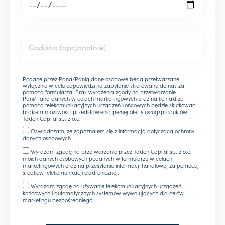
Podane przez Pana/Panią dane osobowe będą przetwarzane
wyłącznie w celu odpowiedzi na zapytanie skierowane do nas za
pomocą formularza. Brak wyrażenia zgody na przetwarzanie
Pani/Pana danych w celach marketingowych oraz na kontakt za
pomocą telekomunikacyjnych urządzeń końcowych będzie skutkować
brakiem możliwości przedstawienia pełnej oferty usług/produktów
Tekton Capital sp. z o.o.
Oświadczam, że zapoznałem się z
informacją
dotyczącą ochrony
danych osobowych.
Wyrażam zgodę na przetwarzanie przez Tekton Capital sp. z o.o.
moich danych osobowych podanych w formularzu w celach
marketingowych oraz na przesyłanie informacji handlowej za pomocą
środków telekomunikacji elektronicznej.
Wyrażam zgodę na używanie telekomunikacyjnych urządzeń
końcowych i automatycznych systemów wywołujących dla celów
marketingu bezpośredniego.