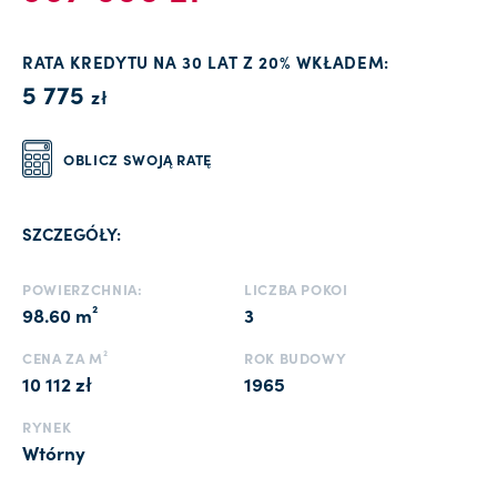
RATA KREDYTU NA 30 LAT Z 20% WKŁADEM:
5 775
zł
OBLICZ SWOJĄ RATĘ
SZCZEGÓŁY:
POWIERZCHNIA:
LICZBA POKOI
98.60 m²
3
CENA ZA M²
ROK BUDOWY
10 112 zł
1965
RYNEK
Wtórny