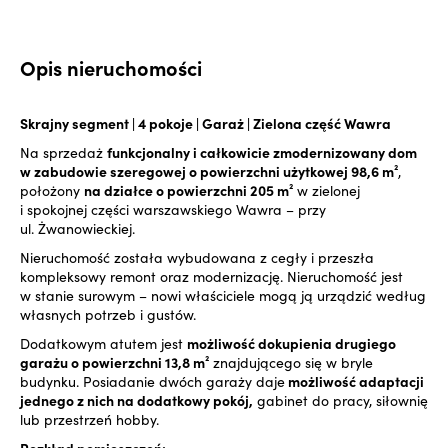
Opis nieruchomości
Skrajny segment | 4 pokoje | Garaż | Zielona część Wawra
Na sprzedaż
funkcjonalny i całkowicie zmodernizowany dom
w zabudowie szeregowej o powierzchni użytkowej 98,6 m²
,
położony
na działce o powierzchni 205 m²
w zielonej
i spokojnej części warszawskiego Wawra – przy
ul. Żwanowieckiej.
Nieruchomość została wybudowana z cegły i przeszła
kompleksowy remont oraz modernizację. Nieruchomość jest
w stanie surowym – nowi właściciele mogą ją urządzić według
własnych potrzeb i gustów.
Dodatkowym atutem jest
możliwość dokupienia drugiego
garażu o powierzchni 13,8 m²
znajdującego się w bryle
budynku. Posiadanie dwóch garaży daje
możliwość adaptacji
jednego z nich na dodatkowy pokój,
gabinet do pracy, siłownię
lub przestrzeń hobby.