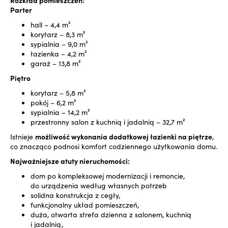
Rozkład pomieszczeń:
Parter
hall – 4,4 m²
korytarz – 8,3 m²
sypialnia – 9,0 m²
łazienka – 4,2 m²
garaż – 13,8 m²
Piętro
korytarz – 5,8 m²
pokój – 6,2 m²
sypialnia – 14,2 m²
przestronny salon z kuchnią i jadalnią – 32,7 m²
Istnieje
możliwość wykonania dodatkowej łazienki na piętrze
,
co znacząco podnosi komfort codziennego użytkowania domu.
Najważniejsze atuty nieruchomości:
dom po kompleksowej modernizacji i remoncie,
do urządzenia według własnych potrzeb
solidna konstrukcja z cegły,
funkcjonalny układ pomieszczeń,
duża, otwarta strefa dzienna z salonem, kuchnią
i jadalnią,