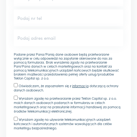
Podane przez Pana/Panią dane osobowe będą przetwarzane
wyłącznie w celu odpowiedzi na zapytanie skierowane do nas za
pomocą formularza. Brak wyrażenia zgody na przetwarzanie
Pani/Pana danych w celach marketingowych oraz na kontakt za
pomocą telekomunikacyjnych urządzeń końcowych będzie skutkować
brakiem możliwości przedstawienia pełnej oferty usług/produktów
Tekton Capital sp. z o.o.
Oświadczam, że zapoznałem się z
informacją
dotyczącą ochrony
danych osobowych.
Wyrażam zgodę na przetwarzanie przez Tekton Capital sp. z o.o.
moich danych osobowych podanych w formularzu w celach
marketingowych oraz na przesyłanie informacji handlowej za pomocą
środków telekomunikacji elektronicznej.
Wyrażam zgodę na używanie telekomunikacyjnych urządzeń
końcowych i automatycznych systemów wywołujących dla celów
marketingu bezpośredniego.