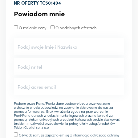
NR OFERTY
TC501494
Powiadom mnie
O zmianie ceny
O podobnych ofertach
Podane przez Pana/Panią dane osobowe będą przetwarzane
wyłącznie w celu odpowiedzi na zapytanie skierowane do nas za
pomocą formularza. Brak wyrażenia zgody na przetwarzanie
Pani/Pana danych w celach marketingowych oraz na kontakt za
pomocą telekomunikacyjnych urządzeń końcowych będzie skutkować
brakiem możliwości przedstawienia pełnej oferty usług/produktów
Tekton Capital sp. z o.o.
Oświadczam, że zapoznałem się z
informacją
dotyczącą ochrony