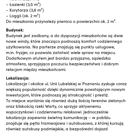
– Łazienki (3,5 m²)
– Korytarza (3,6 m²)
– Loggii (ok. 2 m²)
Do mieszkania przynależy piwnica o powierzchni ok. 2 m².
Budynek:
Budynek jest zadbany, a do dyspozycji mieszkańców są dwie
nowe windy, które znacząco podnoszą komfort codziennego
użytkowania. Na parterze znajdują się punkty usługowe,
m.in. fryzjer, co pozwala załatwić wiele spraw na miejscu.
Dodatkowym atutem jest bardzo przyjazna, sąsiedzka
atmosfera, sprzyjająca poczuciu bezpieczeństwa i dobrym
relacjom między mieszkańcami.
Lokalizacja:
Lokalizacja i okolice ul. Unii Lubelskiej w Poznaniu zyskuje coraz
większą popularność dzięki dynamicznie powstającym nowym
inwestycjom, które podnoszą jej atrakcyjność i prestiż.
To miejsce wyróżnia się również dużą ilością terenów zielonych
oraz bliskością rzeki Warty, co sprzyja aktywnemu
wypoczynkowi i codziennemu relaksowi. Jednocześnie
lokalizacja zapewnia świetną komunikację – w pobliżu
znajduje się pętla tramwajowa i autobusowa, z której kursują
również autobusy podmiejskie, a bezpośredni dojazd