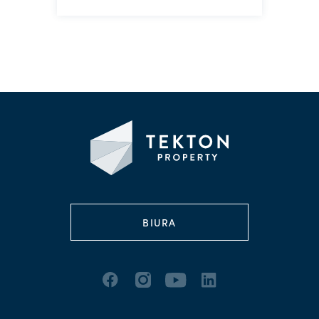
Z
BIURA