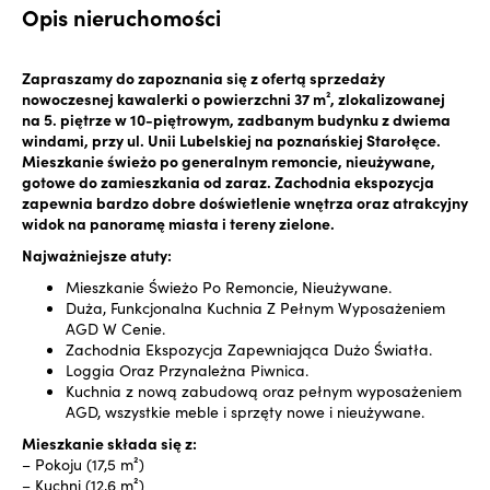
Opis nieruchomości
Zapraszamy do zapoznania się z ofertą sprzedaży
nowoczesnej kawalerki o powierzchni 37 m², zlokalizowanej
na 5. piętrze w 10-piętrowym, zadbanym budynku z dwiema
windami, przy ul. Unii Lubelskiej na poznańskiej Starołęce.
Mieszkanie świeżo po generalnym remoncie, nieużywane,
gotowe do zamieszkania od zaraz. Zachodnia ekspozycja
zapewnia bardzo dobre doświetlenie wnętrza oraz atrakcyjny
widok na panoramę miasta i tereny zielone.
Najważniejsze atuty:
Mieszkanie Świeżo Po Remoncie, Nieużywane.
Duża, Funkcjonalna Kuchnia Z Pełnym Wyposażeniem
AGD W Cenie.
Zachodnia Ekspozycja Zapewniająca Dużo Światła.
Loggia Oraz Przynależna Piwnica.
Kuchnia z nową zabudową oraz pełnym wyposażeniem
AGD, wszystkie meble i sprzęty nowe i nieużywane.
Mieszkanie składa się z:
– Pokoju (17,5 m²)
– Kuchni (12,6 m²)