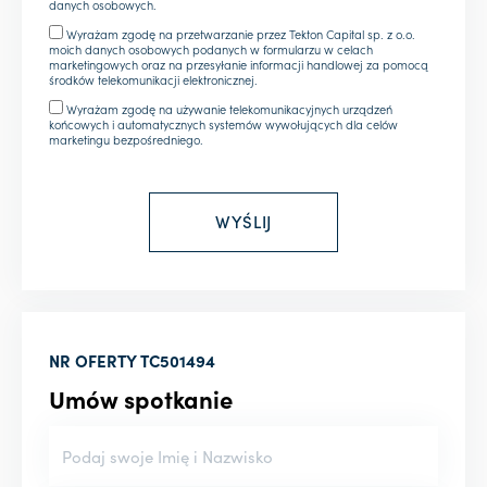
danych osobowych.
Wyrażam zgodę na przetwarzanie przez Tekton Capital sp. z o.o.
moich danych osobowych podanych w formularzu w celach
marketingowych oraz na przesyłanie informacji handlowej za pomocą
środków telekomunikacji elektronicznej.
Wyrażam zgodę na używanie telekomunikacyjnych urządzeń
końcowych i automatycznych systemów wywołujących dla celów
marketingu bezpośredniego.
NR OFERTY
TC501494
Umów spotkanie