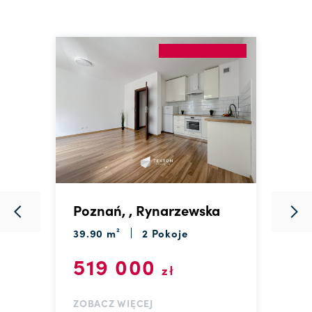
Poznań, , Rynarzewska
P
C
39.90 m²
2 Pokoje
3
519 000
zł
ZOBACZ WIĘCEJ