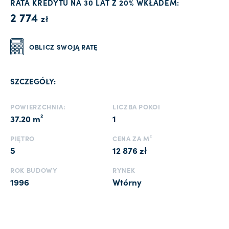
RATA KREDYTU NA 30 LAT Z 20% WKŁADEM:
2 774
zł
OBLICZ SWOJĄ RATĘ
SZCZEGÓŁY:
POWIERZCHNIA:
LICZBA POKOI
37.20 m²
1
PIĘTRO
CENA ZA M²
5
12 876 zł
ROK BUDOWY
RYNEK
1996
Wtórny