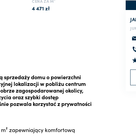
CENA ZA M²
4 471 zł
J
JU
tą sprzedaży domu o powierzchni
yjnej lokalizacji w pobliżu centrum
dobrze zagospodarowanej okolicy,
cia oraz szybki dostęp
eśnie pozwala korzystać z prywatności
0 m² zapewniający komfortową