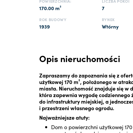
POWIERZCHNIA:
LICZBA POKOI
170.00 m²
7
ROK BUDOWY
RYNEK
1939
Wtórny
Opis nieruchomości
Zapraszamy do zapoznania się z ofer
użytkowej 170 m², położonego w atrakc
miasta. Nieruchomość znajduje się w 
która zapewnia wygodę codziennego ży
do infrastruktury miejskiej, a jednocz
i przestrzeni własnego ogrodu.
Najważniejsze atuty:
Dom o powierzchni użytkowej 17