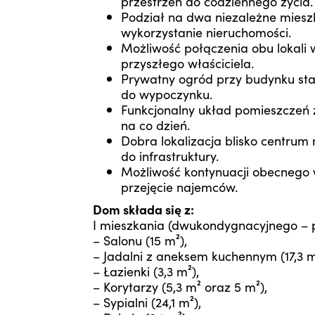
przestrzeń do codziennego życia.
Podział na dwa niezależne miesz
wykorzystanie nieruchomości.
Możliwość połączenia obu lokal
przyszłego właściciela.
Prywatny ogród przy budynku st
do wypoczynku.
Funkcjonalny układ pomieszczeń
na co dzień.
Dobra lokalizacja blisko centrum
do infrastruktury.
Możliwość kontynuacji obecnego
przejęcie najemców.
Dom składa się z:
I mieszkania (dwukondygnacyjnego – pa
– Salonu (15 m²),
– Jadalni z aneksem kuchennym (17,3 m
– Łazienki (3,3 m²),
– Korytarzy (5,3 m² oraz 5 m²),
– Sypialni (24,1 m²),