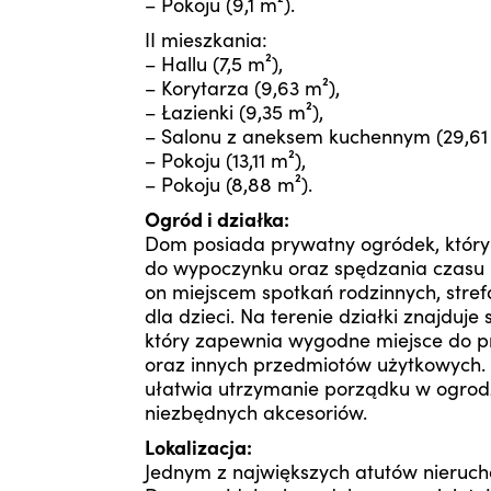
– Pokoju (9,1 m²).
II mieszkania:
– Hallu (7,5 m²),
– Korytarza (9,63 m²),
– Łazienki (9,35 m²),
– Salonu z aneksem kuchennym (29,61 
– Pokoju (13,11 m²),
– Pokoju (8,88 m²).
Ogród i działka:
Dom posiada prywatny ogródek, który 
do wypoczynku oraz spędzania czasu 
on miejscem spotkań rodzinnych, stref
dla dzieci. Na terenie działki znajduj
który zapewnia wygodne miejsce do 
oraz innych przedmiotów użytkowych
ułatwia utrzymanie porządku w ogrodz
niezbędnych akcesoriów.
Lokalizacja:
Jednym z największych atutów nierucho