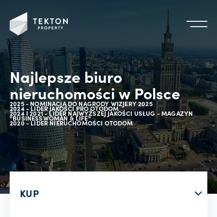
Najlepsze biuro
nieruchomości w Polsce
2025 - NOMINACJA DO NAGRODY WIZJERY 2025
2024 - LIDER JAKOŚCI PRO OTODOM
2024 I 2021 - LIDER NAJWYŻSZEJ JAKOŚCI USŁUG - MAGAZYN
"BUSINESSWOMAN & LIFE"
2020 - LIDER NIERUCHOMOŚCI OTODOM