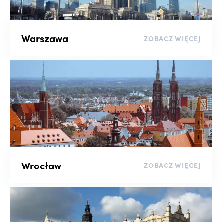
Sortuj
Warszawa
ZOBACZ WIĘCEJ
wyczyść filtry
Wrocław
ZOBACZ WIĘCEJ