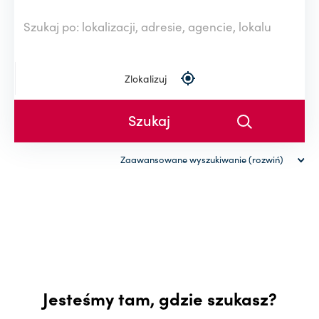
Zlokalizuj
Zaawansowane wyszukiwanie (rozwiń)
Rodzaj nieruchomości
Powierzchnia (od-do)
-
Cena (od-do)
Jesteśmy tam, gdzie szukasz?
-