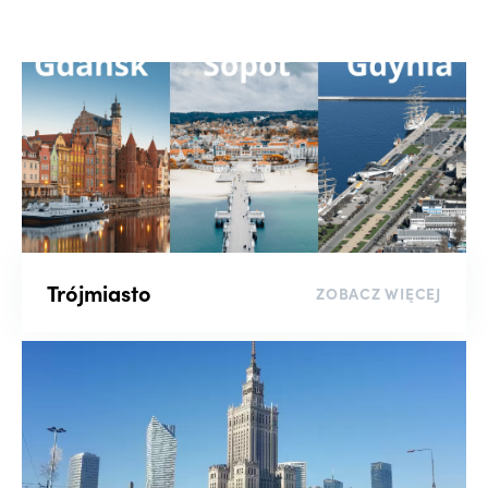
Wyszukaj po numerze oferty
Liczba pokoi
-
Piętro
Trójmiasto
ZOBACZ WIĘCEJ
-
Rynek
Kluczowe słowo