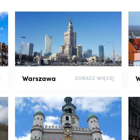
Warszawa
W
J
ZOBACZ WIĘCEJ