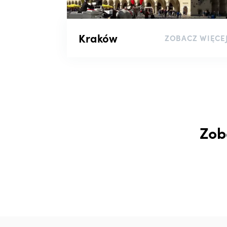
Kraków
ZOBACZ WIĘCE
Zob