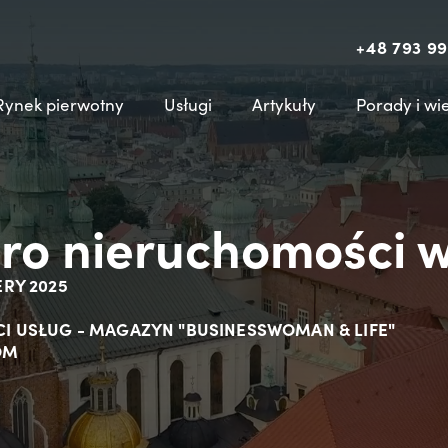
+48 793 99
Rynek pierwotny
Usługi
Artykuły
Porady i wi
uro nieruchomości w
ERY 2025
OŚCI USŁUG - MAGAZYN "BUSINESSWOMAN & LIFE"
OM