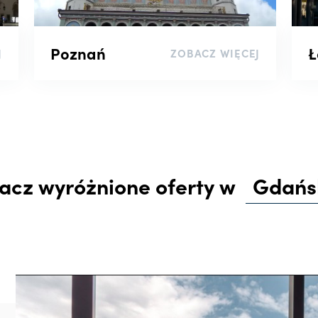
Poznań
Ł
J
ZOBACZ WIĘCEJ
acz wyróżnione oferty w
Gdańs