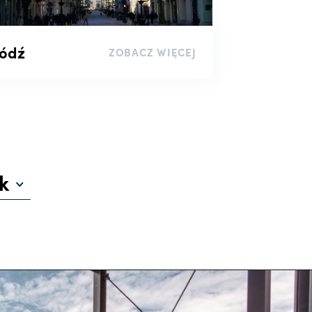
ódź
ZOBACZ WIĘCEJ
k