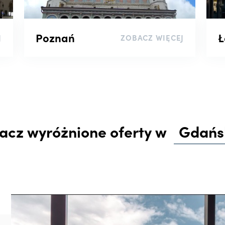
Poznań
Ł
J
ZOBACZ WIĘCEJ
acz wyróżnione oferty w
Gdańs