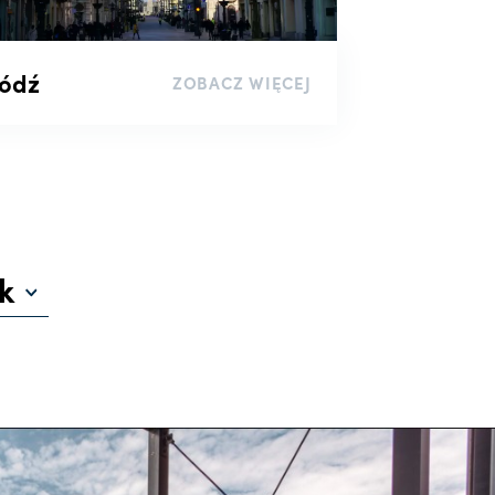
ódź
ZOBACZ WIĘCEJ
k