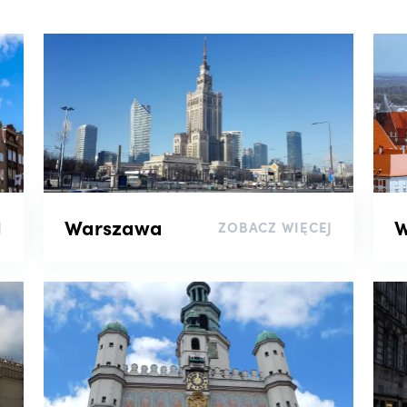
Warszawa
W
J
ZOBACZ WIĘCEJ