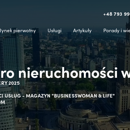
+48 793 99
Rynek pierwotny
Usługi
Artykuły
Porady i wi
uro nieruchomości w
ERY 2025
OŚCI USŁUG - MAGAZYN "BUSINESSWOMAN & LIFE"
OM