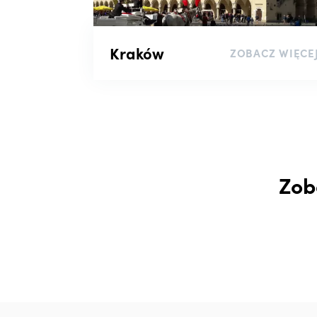
Kraków
ZOBACZ WIĘCE
Zob