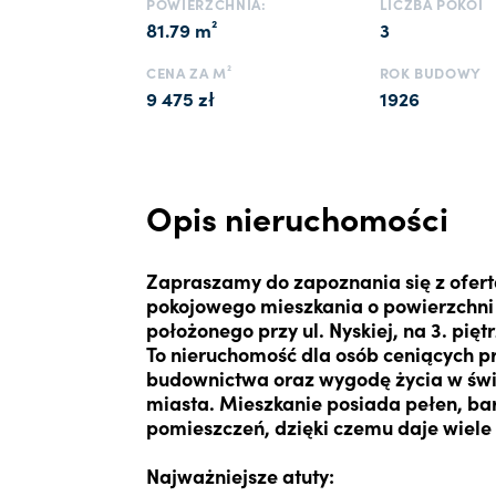
POWIERZCHNIA:
LICZBA POKOI
81.79 m²
3
CENA ZA M²
ROK BUDOWY
9 475 zł
1926
Opis nieruchomości
Zapraszamy do zapoznania się z ofer
pokojowego mieszkania o powierzchni 
położonego przy ul. Nyskiej, na 3. pięt
To nieruchomość dla osób ceniących p
budownictwa oraz wygodę życia w świ
miasta. Mieszkanie posiada pełen, ba
pomieszczeń, dzięki czemu daje wiele
Najważniejsze atuty: