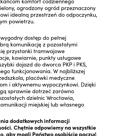
szkańcom komfort codziennego
ielony, ogrodzony ogród przeznaczony
nowi idealną przestrzeń do odpoczynku,
ym powietrzu.
a wygodny dostęp do pełnej
dobrą komunikację z pozostałymi
się przystanki tramwajowe
racje, kawiarnie, punkty usługowe
szybki dojazd do dworca PKP i PKS,
ego funkcjonowania. W najbliższej
rzedszkola, placówki medyczne
erom i aktywnemu wypoczynkowi. Dzięki
gą sprawnie dotrzeć zarówno
ozostałych dzielnic Wrocławia,
 komunikacji miejskiej lub własnego
ania dodatkowych informacji
ości. Chętnie odpowiemy na wszystkie
o, aby mogli Państwo osobiście poczuć