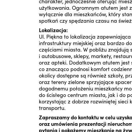
charakter, jednocześnie oferując mie
użytkowania. Ogromnym atutem jest z
wyłącznie dla mieszkańców, który sta
spotkań czy spędzania czasu na śwież
Lokalizacja:
Ul. Piękna to lokalizacja zapewniając
infrastruktury miejskiej oraz bardzo 
częściami miasta. W pobliżu znajdują 
i autobusowe, sklepy, markety, restau
oraz apteki. Dodatkowym atutem jest 
co znacząco podnosi komfort codzienn
okolicy dostępne są również szkoły, p
oraz tereny zielone sprzyjające spac
dogodnemu położeniu mieszkańcy mo
do ścisłego centrum miasta, jak i do p
korzystając z dobrze rozwiniętej sieci
transportu.
Zapraszamy do kontaktu w celu uzysk
oraz umówienia prezentacji nieruchom
pytania i pokażemy mieszkanie na żyw