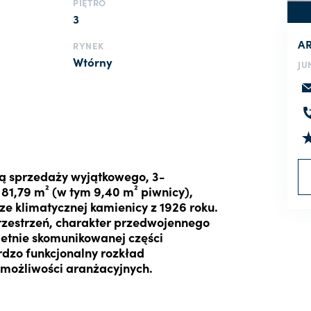
PIĘTRO
3
A
RYNEK
Wtórny
JU
tą sprzedaży wyjątkowego, 3-
81,79 m² (w tym 9,40 m² piwnicy),
rze klimatycznej kamienicy z 1926 roku.
rzestrzeń, charakter przedwojennego
etnie skomunikowanej części
rdzo funkcjonalny rozkład
 możliwości aranżacyjnych.