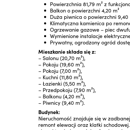
Powierzchnia 81,79 m² z funkcj
Balkon o powierzchni 4,20 m²
Duża piwnica o powierzchni 9,40
Klimatyczna kamienica po remonci
Ogrzewanie gazowe – piec dwufu
Wymienione instalacje elektryczn
Prywatny, ogrodzony ogród dost
Mieszkanie składa się z:
– Salonu (20,70 m²),
– Pokoju (19,60 m²),
– Pokoju (7,00 m²),
– Kuchni (11,80 m²),
– Łazienki (5,50 m²),
– Przedpokoju (7,90 m²),
– Balkonu (4,20 m²),
– Piwnicy (9,40 m²).
Budynek:
Nieruchomość znajduje się w zadbanej 
remont elewacji oraz klatki schodowe