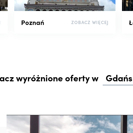
Poznań
Ł
J
ZOBACZ WIĘCEJ
acz wyróżnione oferty w
Gdańs