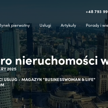
+48 793 99
Rynek pierwotny
Usługi
Artykuły
Porady i wi
uro nieruchomości w
ERY 2025
OŚCI USŁUG - MAGAZYN "BUSINESSWOMAN & LIFE"
OM