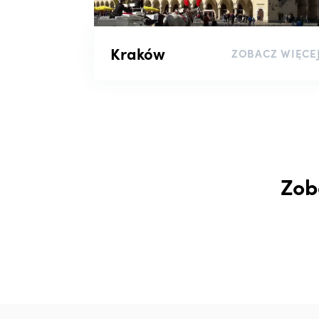
Kraków
ZOBACZ WIĘCE
Zob