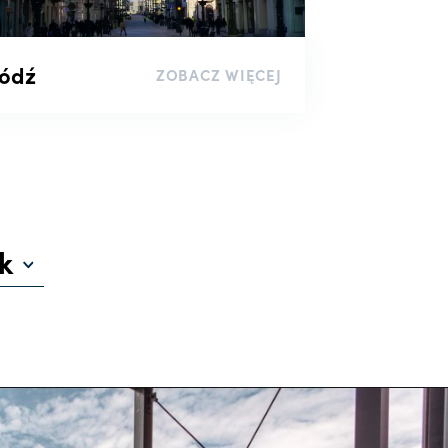
ódź
ZOBACZ WIĘCEJ
k