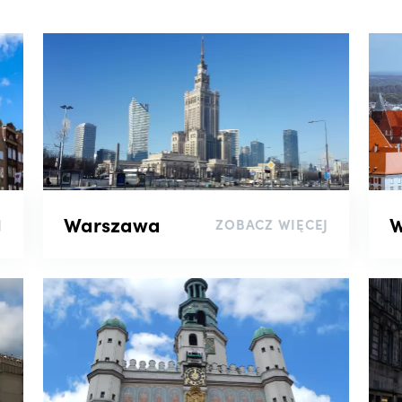
Warszawa
W
J
ZOBACZ WIĘCEJ