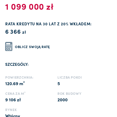
1 099 000 zł
RATA KREDYTU NA 30 LAT Z 20% WKŁADEM:
6 366
zł
OBLICZ SWOJĄ RATĘ
SZCZEGÓŁY:
POWIERZCHNIA:
LICZBA POKOI
120.69 m²
5
CENA ZA M²
ROK BUDOWY
9 106 zł
2000
RYNEK
Wtórny