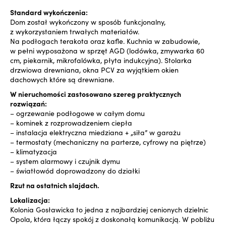
Standard wykończenia:
Dom został wykończony w sposób funkcjonalny,
z wykorzystaniem trwałych materiałów.
Na podłogach terakota oraz kafle. Kuchnia w zabudowie,
w pełni wyposażona w sprzęt AGD (lodówka, zmywarka 60
cm, piekarnik, mikrofalówka, płyta indukcyjna). Stolarka
drzwiowa drewniana, okna PCV za wyjątkiem okien
dachowych które są drewniane.
W nieruchomości zastosowano szereg praktycznych
rozwiązań:
– ogrzewanie podłogowe w całym domu
– kominek z rozprowadzeniem ciepła
– instalacja elektryczna miedziana + „siła” w garażu
– termostaty (mechaniczny na parterze, cyfrowy na piętrze)
– klimatyzacja
– system alarmowy i czujnik dymu
– światłowód doprowadzony do działki
Rzut na ostatnich slajdach.
Lokalizacja:
Kolonia Gosławicka to jedna z najbardziej cenionych dzielnic
Opola, która łączy spokój z doskonałą komunikacją. W pobliżu