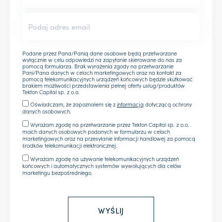
Podane przez Pana/Panią dane osobowe będą przetwarzane
wyłącznie w celu odpowiedzi na zapytanie skierowane do nas za
pomocą formularza. Brak wyrażenia zgody na przetwarzanie
Pani/Pana danych w celach marketingowych oraz na kontakt za
pomocą telekomunikacyjnych urządzeń końcowych będzie skutkować
brakiem możliwości przedstawienia pełnej oferty usług/produktów
Tekton Capital sp. z o.o.
Oświadczam, że zapoznałem się z
informacją
dotyczącą ochrony
danych osobowych.
Wyrażam zgodę na przetwarzanie przez Tekton Capital sp. z o.o.
moich danych osobowych podanych w formularzu w celach
marketingowych oraz na przesyłanie informacji handlowej za pomocą
środków telekomunikacji elektronicznej.
Wyrażam zgodę na używanie telekomunikacyjnych urządzeń
końcowych i automatycznych systemów wywołujących dla celów
marketingu bezpośredniego.