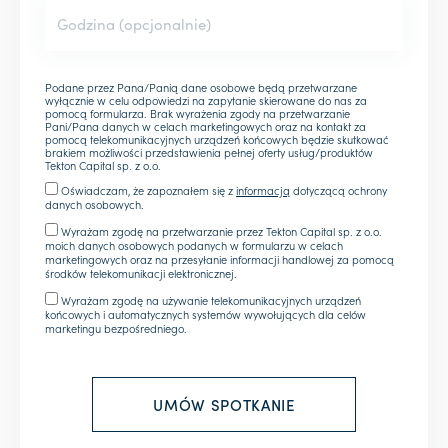
Podane przez Pana/Panią dane osobowe będą przetwarzane
wyłącznie w celu odpowiedzi na zapytanie skierowane do nas za
pomocą formularza. Brak wyrażenia zgody na przetwarzanie
Pani/Pana danych w celach marketingowych oraz na kontakt za
pomocą telekomunikacyjnych urządzeń końcowych będzie skutkować
brakiem możliwości przedstawienia pełnej oferty usług/produktów
Tekton Capital sp. z o.o.
Oświadczam, że zapoznałem się z
informacją
dotyczącą ochrony
danych osobowych.
Wyrażam zgodę na przetwarzanie przez Tekton Capital sp. z o.o.
moich danych osobowych podanych w formularzu w celach
marketingowych oraz na przesyłanie informacji handlowej za pomocą
środków telekomunikacji elektronicznej.
Wyrażam zgodę na używanie telekomunikacyjnych urządzeń
końcowych i automatycznych systemów wywołujących dla celów
marketingu bezpośredniego.