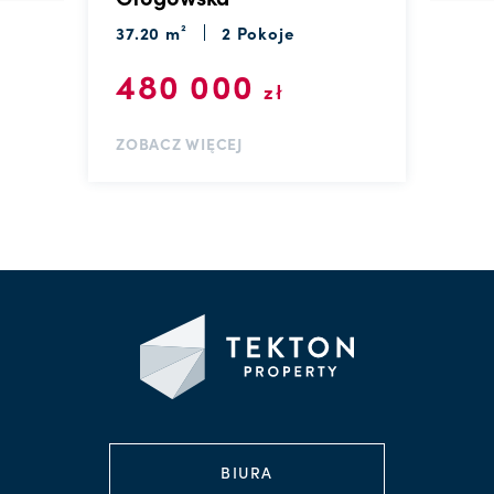
37.20 m²
2 Pokoje
3
480 000
zł
ZOBACZ WIĘCEJ
Z
BIURA