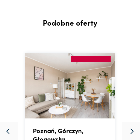
Podobne oferty
Poznań, Górczyn,
P
Głogowska
F