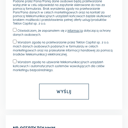
Podane przez Pana/Panią dane osobowe będą przetwarzane
wyłącznie w celu odpowiedzi na zapytanie skierowane do nas za
pomocą formularza. Brak wyrażenia zgody na przetwarzanie
Pani/Pana danych w celach marketingowych oraz na kontakt za
pomocą telekomunikacyjnych urządzeń końcowych będzie skutkować
brakiem możliwości przedstawienia pełnej oferty usług/produktów
Tekton Capital sp. z o.o.
Oświadczam, że zapoznałem się z
informacją
dotyczącą ochrony
danych osobowych.
Wyrażam zgodę na przetwarzanie przez Tekton Capital sp. z o.o.
moich danych osobowych podanych w formularzu w celach
marketingowych oraz na przesyłanie informacji handlowej za pomocą
środków telekomunikacji elektronicznej.
Wyrażam zgodę na używanie telekomunikacyjnych urządzeń
końcowych i automatycznych systemów wywołujących dla celów
marketingu bezpośredniego.
NR OFERTY
TC532175