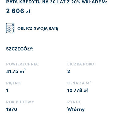
RATA KREDYTU NA 30 LAT Z 20% WKŁADEM:
2 606
zł
OBLICZ SWOJĄ RATĘ
SZCZEGÓŁY:
POWIERZCHNIA:
LICZBA POKOI
41.75 m²
2
PIĘTRO
CENA ZA M²
1
10 778 zł
ROK BUDOWY
RYNEK
1970
Wtórny