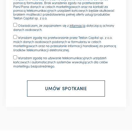
pomocą formularza. Brak wyrażenia zgody na przetwarzanie
Pani/Pana danych w celach marketingowych oraz na kontakt za
pomocą telekomunikacyjnych urządzeń końcowych będzie skutkować
brakiem możliwości przedstawienia pełnej oferty usług/produktów
Tekton Capital sp. z o.o.
Oświadczam, że zapoznałem się z
informacją
dotyczącą ochrony
danych osobowych.
Wyrażam zgodę na przetwarzanie przez Tekton Capital sp. z o.o.
moich danych osobowych podanych w formularzu w celach
marketingowych oraz na przesyłanie informacji handlowej za pomocą
środków telekomunikacji elektronicznej.
Wyrażam zgodę na używanie telekomunikacyjnych urządzeń
końcowych i automatycznych systemów wywołujących dla celów
marketingu bezpośredniego.