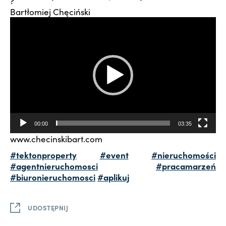
Bartłomiej Chęciński
Odtwarzacz
video
00:00
03:35
www.checinskibart.com
#tektonproperty
#event
#nieruchomości
#agentnieruchomosci
#pracamarzeń
#biuronieruchomosci
#aplikuj
UDOSTĘPNIJ