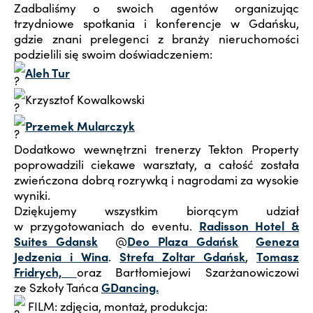
Zadbaliśmy o swoich agentów organizując
trzydniowe spotkania i konferencje w Gdańsku,
gdzie znani prelegenci z branży nieruchomości
podzielili się swoim doświadczeniem:
Aleh Tur
Krzysztof Kowalkowski
Przemek Mularczyk
Dodatkowo wewnętrzni trenerzy Tekton Property
poprowadzili ciekawe warsztaty, a całość została
zwieńczona dobrą rozrywką i nagrodami za wysokie
wyniki.
Dziękujemy wszystkim biorącym udział
w przygotowaniach do eventu.
Radisson Hotel &
Suites Gdansk
@
Deo Plaza Gdańsk
Geneza
Jedzenia i Wina
.
Strefa Zoltar Gdańsk
,
Tomasz
Fridrych,
oraz Bartłomiejowi Szarżanowiczowi
ze Szkoły Tańca
GDancing.
FILM: zdjęcia, montaż, produkcja: