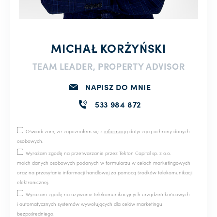
MICHAŁ KORŻYŃSKI
TEAM LEADER, PROPERTY ADVISOR
NAPISZ DO MNIE
533 984 872
Oświadczam, że zapoznałem się z
informacją
dotyczącą ochrony danych
osobowych.
Wyrażam zgodę na przetwarzanie przez Tekton Capital sp. z o.o.
moich danych osobowych podanych w formularzu w celach marketingowych
oraz na przesyłanie informacji handlowej za pomocą środków telekomunikacji
elektronicznej.
Wyrażam zgodę na używanie telekomunikacyjnych urządzeń końcowych
i automatycznych systemów wywołujących dla celów marketingu
bezpośredniego.