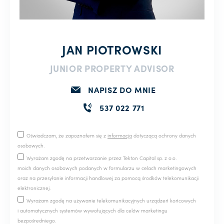
JAN PIOTROWSKI
JUNIOR PROPERTY ADVISOR
NAPISZ DO MNIE
537 022 771
Oświadczam, że zapoznałem się z
informacją
dotyczącą ochrony danych
osobowych.
Wyrażam zgodę na przetwarzanie przez Tekton Capital sp. z o.o.
moich danych osobowych podanych w formularzu w celach marketingowych
oraz na przesyłanie informacji handlowej za pomocą środków telekomunikacji
elektronicznej.
Wyrażam zgodę na używanie telekomunikacyjnych urządzeń końcowych
i automatycznych systemów wywołujących dla celów marketingu
bezpośredniego.