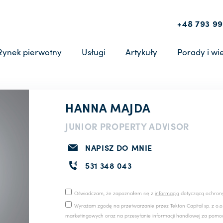
+48 793 99
Rynek pierwotny
Usługi
Artykuły
Porady i wi
HANNA MAJDA
JUNIOR PROPERTY ADVISOR
NAPISZ DO MNIE
531 348 043
Oświadczam, że zapoznałem się z
informacją
dotyczącą ochron
Wyrażam zgodę na przetwarzanie przez Tekton Capital sp. z o
marketingowych oraz na przesyłanie informacji handlowej za pomocą