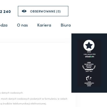
2 240
OBSERWOWANE (
0
)
edza
O nas
Kariera
Biura
y danych osobowych.
.o. moich danych osobowych podanych w formularzu w celach
 środków telekomunikacji elektronicznej.