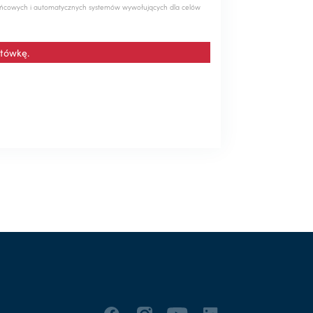
ńcowych i automatycznych systemów wywołujących dla celów
tówkę.