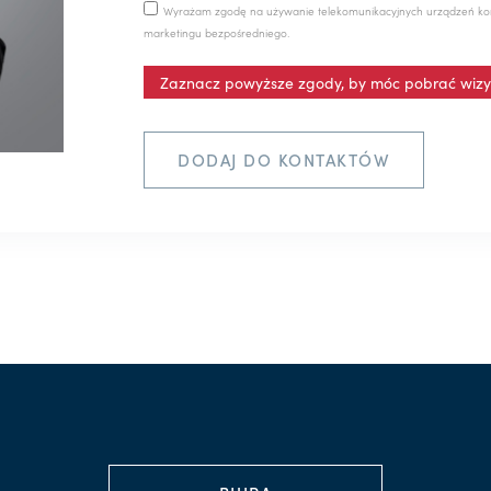
Wyrażam zgodę na używanie telekomunikacyjnych urządzeń ko
marketingu bezpośredniego.
Zaznacz powyższe zgody, by móc pobrać wizy
DODAJ DO KONTAKTÓW