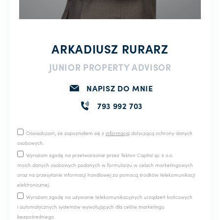
ARKADIUSZ RURARZ
JUNIOR PROPERTY ADVISOR
NAPISZ DO MNIE
793 992 703
Oświadczam, że zapoznałem się z
informacją
dotyczącą ochrony danych
osobowych.
Wyrażam zgodę na przetwarzanie przez Tekton Capital sp. z o.o.
moich danych osobowych podanych w formularzu w celach marketingowych
oraz na przesyłanie informacji handlowej za pomocą środków telekomunikacji
elektronicznej.
Wyrażam zgodę na używanie telekomunikacyjnych urządzeń końcowych
i automatycznych systemów wywołujących dla celów marketingu
bezpośredniego.