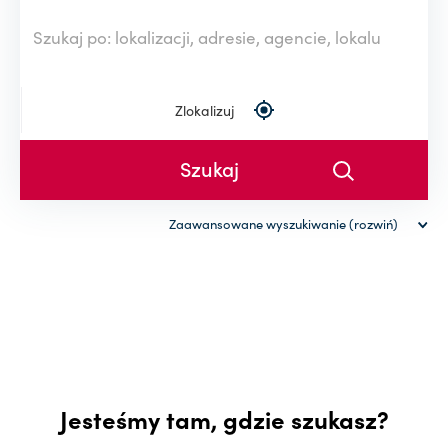
Zlokalizuj
Zaawansowane wyszukiwanie (rozwiń)
Rodzaj nieruchomości
Powierzchnia (od-do)
-
Cena (od-do)
Jesteśmy tam, gdzie szukasz?
-