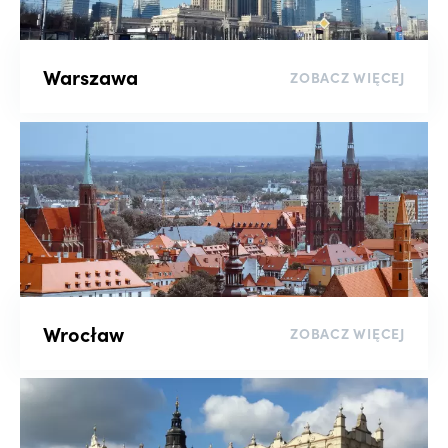
Sortuj
Warszawa
ZOBACZ WIĘCEJ
wyczyść filtry
Wrocław
ZOBACZ WIĘCEJ