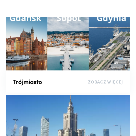
Wyszukaj po numerze oferty
Liczba pokoi
-
Piętro
Trójmiasto
ZOBACZ WIĘCEJ
-
Rynek
Kluczowe słowo