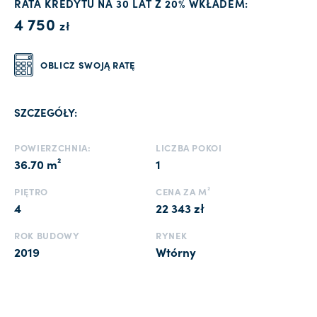
RATA KREDYTU NA 30 LAT Z 20% WKŁADEM:
4 750
zł
OBLICZ SWOJĄ RATĘ
SZCZEGÓŁY:
POWIERZCHNIA:
LICZBA POKOI
36.70 m²
1
PIĘTRO
CENA ZA M²
4
22 343 zł
ROK BUDOWY
RYNEK
2019
Wtórny