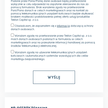
Podane przez Pana/Panią dane osobowe będą przetwarzane
wyłącznie w celu odpowiedzi na zapytanie skierowane do nas za
pomocą formularza. Brak wyrażenia zgody na przetwarzanie
Pani/Pana danych w celach marketingowych oraz na kontakt za
pomocą telekomunikacyjnych urządzeń końcowych będzie skutkować
brakiem możliwości przedstawienia pełnej oferty usług/produktów
Tekton Capital sp. z o.o.
Oświadczam, że zapoznałem się z
informacją
dotyczącą ochrony
danych osobowych.
Wyrażam zgodę na przetwarzanie przez Tekton Capital sp. z o.o.
moich danych osobowych podanych w formularzu w celach
marketingowych oraz na przesyłanie informacji handlowej za pomocą
środków telekomunikacji elektronicznej.
Wyrażam zgodę na używanie telekomunikacyjnych urządzeń
końcowych i automatycznych systemów wywołujących dla celów
marketingu bezpośredniego.
NR OFERTY
TC666312