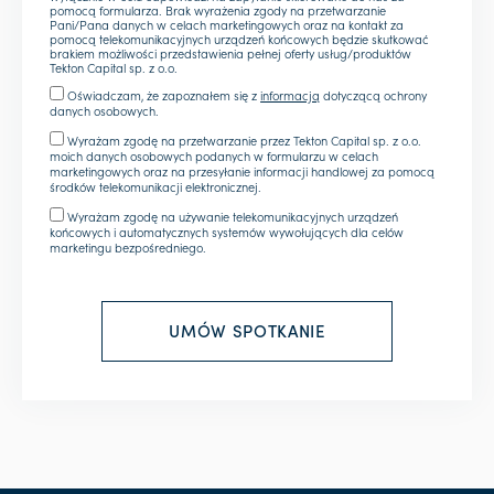
pomocą formularza. Brak wyrażenia zgody na przetwarzanie
Pani/Pana danych w celach marketingowych oraz na kontakt za
pomocą telekomunikacyjnych urządzeń końcowych będzie skutkować
brakiem możliwości przedstawienia pełnej oferty usług/produktów
Tekton Capital sp. z o.o.
Oświadczam, że zapoznałem się z
informacją
dotyczącą ochrony
danych osobowych.
Wyrażam zgodę na przetwarzanie przez Tekton Capital sp. z o.o.
moich danych osobowych podanych w formularzu w celach
marketingowych oraz na przesyłanie informacji handlowej za pomocą
środków telekomunikacji elektronicznej.
Wyrażam zgodę na używanie telekomunikacyjnych urządzeń
końcowych i automatycznych systemów wywołujących dla celów
marketingu bezpośredniego.