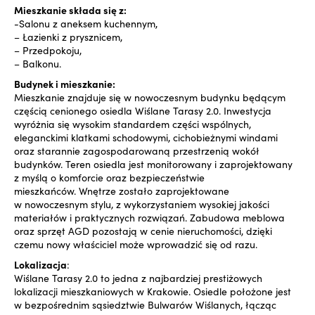
Mieszkanie składa się z:
-Salonu z aneksem kuchennym,
– Łazienki z prysznicem,
– Przedpokoju,
– Balkonu.
Budynek i mieszkanie:
Mieszkanie znajduje się w nowoczesnym budynku będącym
częścią cenionego osiedla Wiślane Tarasy 2.0. Inwestycja
wyróżnia się wysokim standardem części wspólnych,
eleganckimi klatkami schodowymi, cichobieżnymi windami
oraz starannie zagospodarowaną przestrzenią wokół
budynków. Teren osiedla jest monitorowany i zaprojektowany
z myślą o komforcie oraz bezpieczeństwie
mieszkańców. Wnętrze zostało zaprojektowane
w nowoczesnym stylu, z wykorzystaniem wysokiej jakości
materiałów i praktycznych rozwiązań. Zabudowa meblowa
oraz sprzęt AGD pozostają w cenie nieruchomości, dzięki
czemu nowy właściciel może wprowadzić się od razu.
Lokalizacja
:
Wiślane Tarasy 2.0 to jedna z najbardziej prestiżowych
lokalizacji mieszkaniowych w Krakowie. Osiedle położone jest
w bezpośrednim sąsiedztwie Bulwarów Wiślanych, łącząc