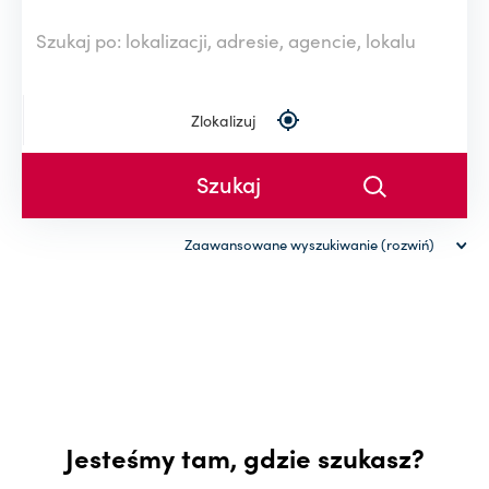
Zlokalizuj
Zaawansowane wyszukiwanie (rozwiń)
Rodzaj nieruchomości
Powierzchnia (od-do)
-
Cena (od-do)
Jesteśmy tam, gdzie szukasz?
-