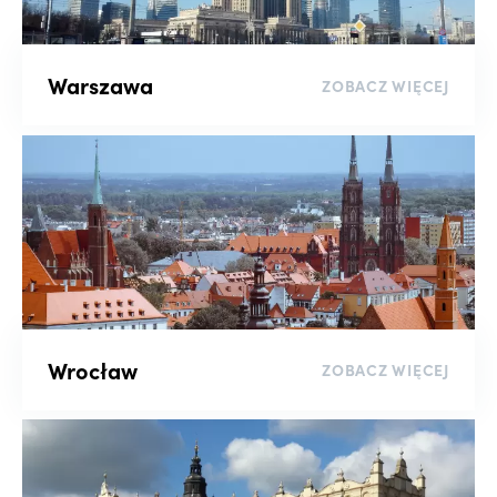
Sortuj
Warszawa
ZOBACZ WIĘCEJ
wyczyść filtry
Wrocław
ZOBACZ WIĘCEJ