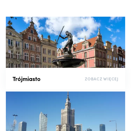
Wyszukaj po numerze oferty
Liczba pokoi
-
Piętro
Trójmiasto
ZOBACZ WIĘCEJ
-
Rynek
Kluczowe słowo