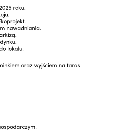
2025 roku.
oju.
koprojekt.
m nawadniania.
arkizą.
dynku.
o lokalu.
ominkiem oraz wyjściem na taras
gospodarczym.