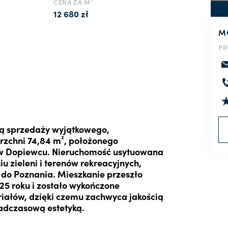
CENA ZA M²
12 680 zł
M
PR
tą sprzedaży wyjątkowego,
zchni 74,84 m², położonego
 w Dopiewcu. Nieruchomość usytuowana
niu zieleni i terenów rekreacyjnych,
do Poznania. Mieszkanie przeszło
5 roku i zostało wykończone
riałów, dzięki czemu zachwyca jakością
adczasową estetyką.