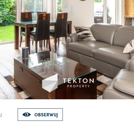
OBSERWUJ
J