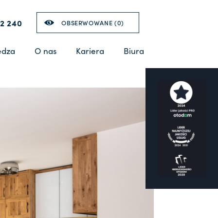
2 240
OBSERWOWANE (
0
)
edza
O nas
Kariera
Biura