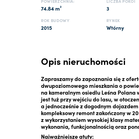
POWIERZCHNIA:
LICZBA POKOI
74.84 m²
3
ROK BUDOWY
RYNEK
2015
Wtórny
Opis nieruchomości
Zapraszamy do zapoznania się z ofer
dwupoziomowego mieszkania o powier
na kameralnym osiedlu Leśna Polana
jest tuż przy wejściu do lasu, w otocze
a jednocześnie z dogodnym dojazdem 
kompleksowy remont zakończony w 202
z wykorzystaniem wysokiej klasy mate
wykonania, funkcjonalnością oraz pon
Najważniejsze atuty: