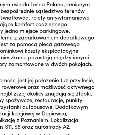
nym osiedlu Leśna Polana, cenionym
 bezpośrednie sąsiedztwo terenów
 światłowód, rolety antywłamaniowe
ające komfort codziennego
y jedno miejsce parkingowe,
roblemu z zaparkowaniem dodatkowego
jest za pomocą pieca gazowego
kominkowi koszty eksploatacyjne
mieszkaniu pozostają między innymi
izory zamontowane w dwóch pokojach.
ości jest jej położenie tuż przy lesie,
e i rowerowe oraz możliwość aktywnego
bliższej okolicy znajdują się żłobki,
y spożywcze, restauracje, punkty
przystanki autobusowe. Dodatkowym
tacji kolejowej w Dopiewcu,
ikację z Poznaniem. Lokalizacja
s S11, S5 oraz autostrady A2.