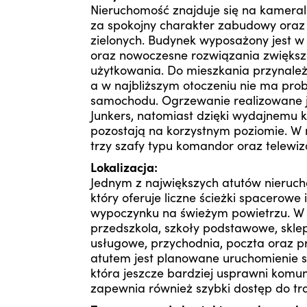
Nieruchomość znajduje się na kameral
za spokojny charakter zabudowy oraz
zielonych. Budynek wyposażony jest w
oraz nowoczesne rozwiązania zwiększ
użytkowania. Do mieszkania przynależ
a w najbliższym otoczeniu nie ma p
samochodu. Ogrzewanie realizowane 
Junkers, natomiast dzięki wydajnemu 
pozostają na korzystnym poziomie. W 
trzy szafy typu komandor oraz telew
Lokalizacja:
Jednym z największych atutów nieruchom
który oferuje liczne ścieżki spacerow
wypoczynku na świeżym powietrzu. W naj
przedszkola, szkoły podstawowe, sklep
usługowe, przychodnia, poczta oraz 
atutem jest planowane uruchomienie s
która jeszcze bardziej usprawni komun
zapewnia również szybki dostęp do tra