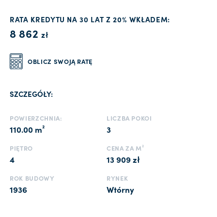
RATA KREDYTU NA 30 LAT Z 20% WKŁADEM:
8 862
zł
OBLICZ SWOJĄ RATĘ
SZCZEGÓŁY:
POWIERZCHNIA:
LICZBA POKOI
110.00 m²
3
PIĘTRO
CENA ZA M²
4
13 909 zł
ROK BUDOWY
RYNEK
1936
Wtórny