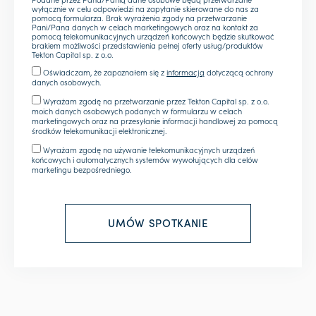
wyłącznie w celu odpowiedzi na zapytanie skierowane do nas za
pomocą formularza. Brak wyrażenia zgody na przetwarzanie
Pani/Pana danych w celach marketingowych oraz na kontakt za
pomocą telekomunikacyjnych urządzeń końcowych będzie skutkować
brakiem możliwości przedstawienia pełnej oferty usług/produktów
Tekton Capital sp. z o.o.
Oświadczam, że zapoznałem się z
informacją
dotyczącą ochrony
danych osobowych.
Wyrażam zgodę na przetwarzanie przez Tekton Capital sp. z o.o.
moich danych osobowych podanych w formularzu w celach
marketingowych oraz na przesyłanie informacji handlowej za pomocą
środków telekomunikacji elektronicznej.
Wyrażam zgodę na używanie telekomunikacyjnych urządzeń
końcowych i automatycznych systemów wywołujących dla celów
marketingu bezpośredniego.