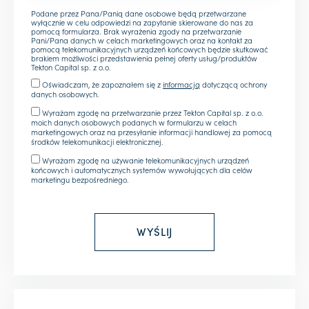
Podane przez Pana/Panią dane osobowe będą przetwarzane
wyłącznie w celu odpowiedzi na zapytanie skierowane do nas za
pomocą formularza. Brak wyrażenia zgody na przetwarzanie
Pani/Pana danych w celach marketingowych oraz na kontakt za
pomocą telekomunikacyjnych urządzeń końcowych będzie skutkować
brakiem możliwości przedstawienia pełnej oferty usług/produktów
Tekton Capital sp. z o.o.
Oświadczam, że zapoznałem się z
informacją
dotyczącą ochrony
danych osobowych.
Wyrażam zgodę na przetwarzanie przez Tekton Capital sp. z o.o.
moich danych osobowych podanych w formularzu w celach
marketingowych oraz na przesyłanie informacji handlowej za pomocą
środków telekomunikacji elektronicznej.
Wyrażam zgodę na używanie telekomunikacyjnych urządzeń
końcowych i automatycznych systemów wywołujących dla celów
marketingu bezpośredniego.