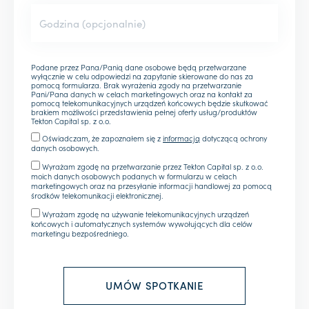
Podane przez Pana/Panią dane osobowe będą przetwarzane
wyłącznie w celu odpowiedzi na zapytanie skierowane do nas za
pomocą formularza. Brak wyrażenia zgody na przetwarzanie
Pani/Pana danych w celach marketingowych oraz na kontakt za
pomocą telekomunikacyjnych urządzeń końcowych będzie skutkować
brakiem możliwości przedstawienia pełnej oferty usług/produktów
Tekton Capital sp. z o.o.
Oświadczam, że zapoznałem się z
informacją
dotyczącą ochrony
danych osobowych.
Wyrażam zgodę na przetwarzanie przez Tekton Capital sp. z o.o.
moich danych osobowych podanych w formularzu w celach
marketingowych oraz na przesyłanie informacji handlowej za pomocą
środków telekomunikacji elektronicznej.
Wyrażam zgodę na używanie telekomunikacyjnych urządzeń
końcowych i automatycznych systemów wywołujących dla celów
marketingu bezpośredniego.