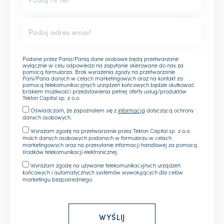
Podane przez Pana/Panią dane osobowe będą przetwarzane
wyłącznie w celu odpowiedzi na zapytanie skierowane do nas za
pomocą formularza. Brak wyrażenia zgody na przetwarzanie
Pani/Pana danych w celach marketingowych oraz na kontakt za
pomocą telekomunikacyjnych urządzeń końcowych będzie skutkować
brakiem możliwości przedstawienia pełnej oferty usług/produktów
Tekton Capital sp. z o.o.
Oświadczam, że zapoznałem się z
informacją
dotyczącą ochrony
danych osobowych.
Wyrażam zgodę na przetwarzanie przez Tekton Capital sp. z o.o.
moich danych osobowych podanych w formularzu w celach
marketingowych oraz na przesyłanie informacji handlowej za pomocą
środków telekomunikacji elektronicznej.
Wyrażam zgodę na używanie telekomunikacyjnych urządzeń
końcowych i automatycznych systemów wywołujących dla celów
marketingu bezpośredniego.