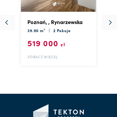
Poznań, , Rynarzewska
P
C
39.90 m²
2 Pokoje
3
519 000
zł
ZOBACZ WIĘCEJ
Z