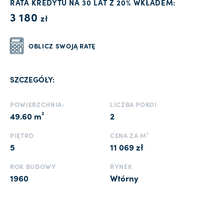
RATA KREDYTU NA 30 LAT Z 20% WKŁADEM:
3 180
zł
OBLICZ SWOJĄ RATĘ
SZCZEGÓŁY:
POWIERZCHNIA:
LICZBA POKOI
49.60 m²
2
PIĘTRO
CENA ZA M²
5
11 069 zł
ROK BUDOWY
RYNEK
1960
Wtórny