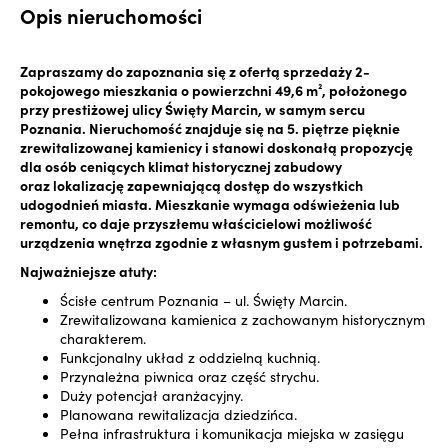
Opis nieruchomości
Zapraszamy do zapoznania się z ofertą sprzedaży 2-
pokojowego mieszkania o powierzchni 49,6 m², położonego
przy prestiżowej ulicy Święty Marcin, w samym sercu
Poznania. Nieruchomość znajduje się na 5. piętrze pięknie
zrewitalizowanej kamienicy i stanowi doskonałą propozycję
dla osób ceniących klimat historycznej zabudowy
oraz lokalizację zapewniającą dostęp do wszystkich
udogodnień miasta. Mieszkanie wymaga odświeżenia lub
remontu, co daje przyszłemu właścicielowi możliwość
urządzenia wnętrza zgodnie z własnym gustem i potrzebami.
Najważniejsze atuty:
Ścisłe centrum Poznania – ul. Święty Marcin.
Zrewitalizowana kamienica z zachowanym historycznym
charakterem.
Funkcjonalny układ z oddzielną kuchnią.
Przynależna piwnica oraz część strychu.
Duży potencjał aranżacyjny.
Planowana rewitalizacja dziedzińca.
Pełna infrastruktura i komunikacja miejska w zasięgu