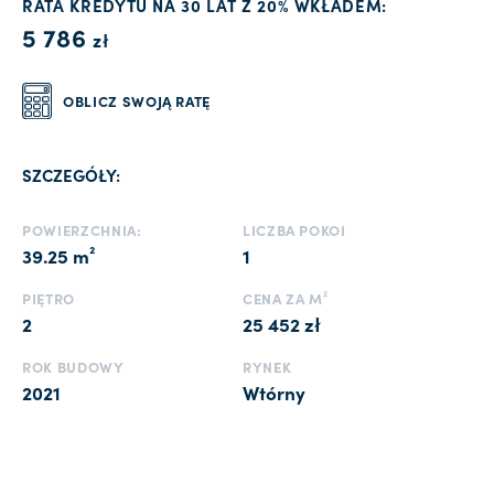
RATA KREDYTU NA 30 LAT Z 20% WKŁADEM:
5 786
zł
OBLICZ SWOJĄ RATĘ
SZCZEGÓŁY:
POWIERZCHNIA:
LICZBA POKOI
39.25 m²
1
PIĘTRO
CENA ZA M²
2
25 452 zł
ROK BUDOWY
RYNEK
2021
Wtórny