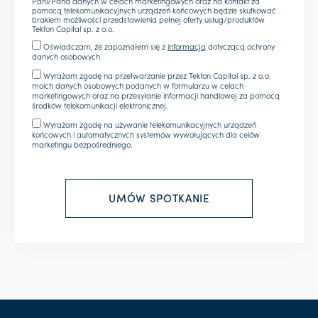
Pani/Pana danych w celach marketingowych oraz na kontakt za
pomocą telekomunikacyjnych urządzeń końcowych będzie skutkować
brakiem możliwości przedstawienia pełnej oferty usług/produktów
Tekton Capital sp. z o.o.
Oświadczam, że zapoznałem się z
informacją
dotyczącą ochrony
danych osobowych.
Wyrażam zgodę na przetwarzanie przez Tekton Capital sp. z o.o.
moich danych osobowych podanych w formularzu w celach
marketingowych oraz na przesyłanie informacji handlowej za pomocą
środków telekomunikacji elektronicznej.
Wyrażam zgodę na używanie telekomunikacyjnych urządzeń
końcowych i automatycznych systemów wywołujących dla celów
marketingu bezpośredniego.