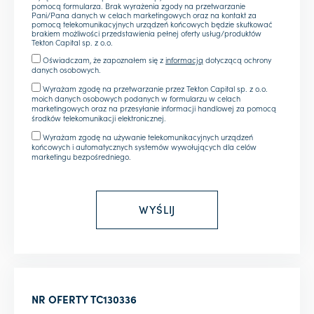
pomocą formularza. Brak wyrażenia zgody na przetwarzanie
Pani/Pana danych w celach marketingowych oraz na kontakt za
pomocą telekomunikacyjnych urządzeń końcowych będzie skutkować
brakiem możliwości przedstawienia pełnej oferty usług/produktów
Tekton Capital sp. z o.o.
Oświadczam, że zapoznałem się z
informacją
dotyczącą ochrony
danych osobowych.
Wyrażam zgodę na przetwarzanie przez Tekton Capital sp. z o.o.
moich danych osobowych podanych w formularzu w celach
marketingowych oraz na przesyłanie informacji handlowej za pomocą
środków telekomunikacji elektronicznej.
Wyrażam zgodę na używanie telekomunikacyjnych urządzeń
końcowych i automatycznych systemów wywołujących dla celów
marketingu bezpośredniego.
NR OFERTY
TC130336