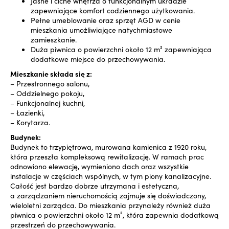
Jasne i ciche wnętrza o funkcjonalnym układzie
zapewniające komfort codziennego użytkowania.
Pełne umeblowanie oraz sprzęt AGD w cenie
mieszkania umożliwiające natychmiastowe
zamieszkanie.
Duża piwnica o powierzchni około 12 m² zapewniająca
dodatkowe miejsce do przechowywania.
Mieszkanie składa się z:
– Przestronnego salonu,
– Oddzielnego pokoju,
– Funkcjonalnej kuchni,
– Łazienki,
– Korytarza.
Budynek:
Budynek to trzypiętrowa, murowana kamienica z 1920 roku,
która przeszła kompleksową rewitalizację. W ramach prac
odnowiono elewację, wymieniono dach oraz wszystkie
instalacje w częściach wspólnych, w tym piony kanalizacyjne.
Całość jest bardzo dobrze utrzymana i estetyczna,
a zarządzaniem nieruchomością zajmuje się doświadczony,
wieloletni zarządca. Do mieszkania przynależy również duża
piwnica o powierzchni około 12 m², która zapewnia dodatkową
przestrzeń do przechowywania.