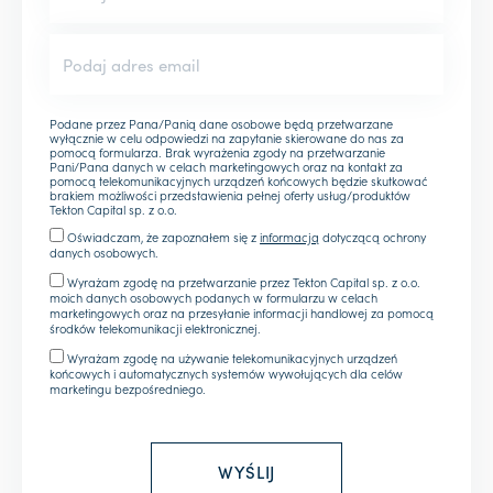
Podane przez Pana/Panią dane osobowe będą przetwarzane
wyłącznie w celu odpowiedzi na zapytanie skierowane do nas za
pomocą formularza. Brak wyrażenia zgody na przetwarzanie
Pani/Pana danych w celach marketingowych oraz na kontakt za
pomocą telekomunikacyjnych urządzeń końcowych będzie skutkować
brakiem możliwości przedstawienia pełnej oferty usług/produktów
Tekton Capital sp. z o.o.
Oświadczam, że zapoznałem się z
informacją
dotyczącą ochrony
danych osobowych.
Wyrażam zgodę na przetwarzanie przez Tekton Capital sp. z o.o.
moich danych osobowych podanych w formularzu w celach
marketingowych oraz na przesyłanie informacji handlowej za pomocą
środków telekomunikacji elektronicznej.
Wyrażam zgodę na używanie telekomunikacyjnych urządzeń
końcowych i automatycznych systemów wywołujących dla celów
marketingu bezpośredniego.