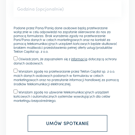
Podane przez Pana/Panią dane osobowe będą przetwarzane
wyłącznie w celu odpowiedzi na zapytanie skierowane do nas za
pomocą formularza. Brak wyrażenia zgody na przetwarzanie
Pani/Pana danych w celach marketingowych oraz na kontakt za
pomocą telekomunikacyjnych urządzeń końcowych będzie skutkować
brakiem możliwości przedstawienia pełnej oferty usług/produktów
Tekton Capital sp. z o.o.
Oświadczam, że zapoznałem się z
informacją
dotyczącą ochrony
danych osobowych.
Wyrażam zgodę na przetwarzanie przez Tekton Capital sp. z o.o.
moich danych osobowych podanych w formularzu w celach
marketingowych oraz na przesyłanie informacji handlowej za pomocą
środków telekomunikacji elektronicznej.
Wyrażam zgodę na używanie telekomunikacyjnych urządzeń
końcowych i automatycznych systemów wywołujących dla celów
marketingu bezpośredniego.