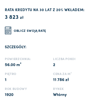
RATA KREDYTU NA 30 LAT Z 20% WKŁADEM:
3 823
zł
OBLICZ SWOJĄ RATĘ
SZCZEGÓŁY:
POWIERZCHNIA:
LICZBA POKOI
56.00 m²
2
PIĘTRO
CENA ZA M²
1
11 786 zł
ROK BUDOWY
RYNEK
1920
Wtórny