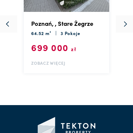
Poznań, , Stare Żegrze
P
S
64.52 m²
3 Pokoje
4
699 000
zł
ZOBACZ WIĘCEJ
Z