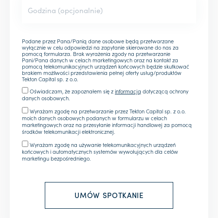
Podane przez Pana/Panią dane osobowe będą przetwarzane
wyłącznie w celu odpowiedzi na zapytanie skierowane do nas za
pomocą formularza. Brak wyrażenia zgody na przetwarzanie
Pani/Pana danych w celach marketingowych oraz na kontakt za
pomocą telekomunikacyjnych urządzeń końcowych będzie skutkować
brakiem możliwości przedstawienia pełnej oferty usług/produktów
Tekton Capital sp. z o.o.
Oświadczam, że zapoznałem się z
informacją
dotyczącą ochrony
danych osobowych.
Wyrażam zgodę na przetwarzanie przez Tekton Capital sp. z o.o.
moich danych osobowych podanych w formularzu w celach
marketingowych oraz na przesyłanie informacji handlowej za pomocą
środków telekomunikacji elektronicznej.
Wyrażam zgodę na używanie telekomunikacyjnych urządzeń
końcowych i automatycznych systemów wywołujących dla celów
marketingu bezpośredniego.