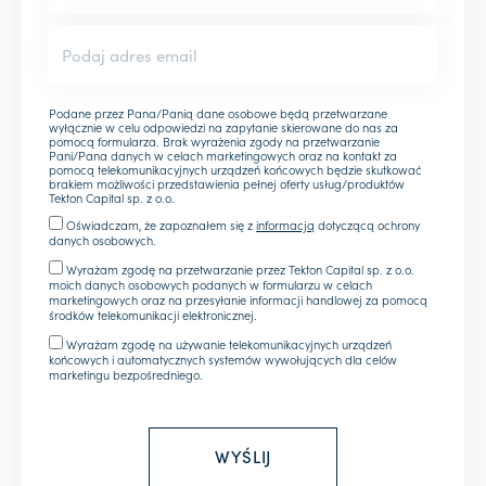
Podane przez Pana/Panią dane osobowe będą przetwarzane
wyłącznie w celu odpowiedzi na zapytanie skierowane do nas za
pomocą formularza. Brak wyrażenia zgody na przetwarzanie
Pani/Pana danych w celach marketingowych oraz na kontakt za
pomocą telekomunikacyjnych urządzeń końcowych będzie skutkować
brakiem możliwości przedstawienia pełnej oferty usług/produktów
Tekton Capital sp. z o.o.
Oświadczam, że zapoznałem się z
informacją
dotyczącą ochrony
danych osobowych.
Wyrażam zgodę na przetwarzanie przez Tekton Capital sp. z o.o.
moich danych osobowych podanych w formularzu w celach
marketingowych oraz na przesyłanie informacji handlowej za pomocą
środków telekomunikacji elektronicznej.
Wyrażam zgodę na używanie telekomunikacyjnych urządzeń
końcowych i automatycznych systemów wywołujących dla celów
marketingu bezpośredniego.