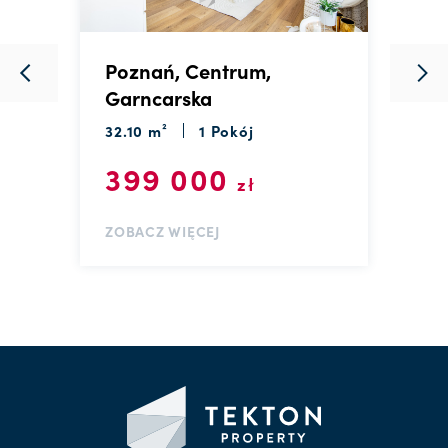
Poznań, Centrum,
P
Garncarska
G
32.10 m²
1 Pokój
2
399 000
zł
ZOBACZ WIĘCEJ
Z