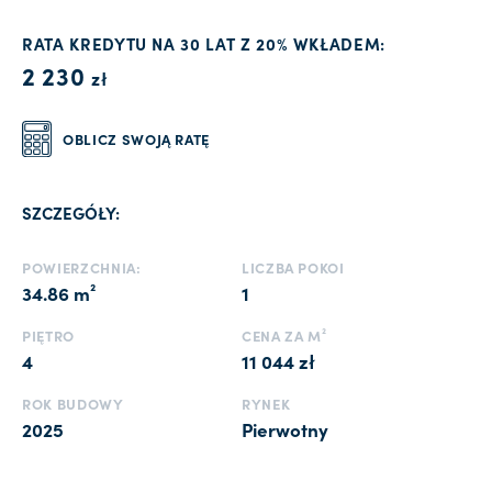
RATA KREDYTU NA 30 LAT Z 20% WKŁADEM:
2 230
zł
OBLICZ SWOJĄ RATĘ
SZCZEGÓŁY:
POWIERZCHNIA:
LICZBA POKOI
34.86 m²
1
PIĘTRO
CENA ZA M²
4
11 044 zł
ROK BUDOWY
RYNEK
2025
Pierwotny