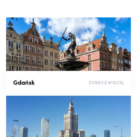
Wyszukaj po numerze oferty
Liczba pokoi
-
Piętro
Gdańsk
ZOBACZ WIĘCEJ
-
Rynek
Kluczowe słowo