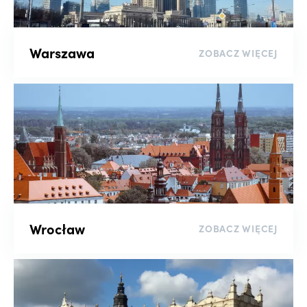
Sortuj
Warszawa
ZOBACZ WIĘCEJ
wyczyść filtry
Wrocław
ZOBACZ WIĘCEJ