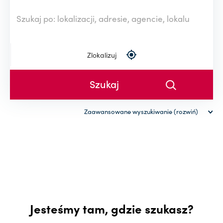
Zlokalizuj
Zaawansowane wyszukiwanie (rozwiń)
Rodzaj nieruchomości
Powierzchnia (od-do)
-
Cena (od-do)
Jesteśmy tam, gdzie szukasz?
-