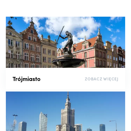
Wyszukaj po numerze oferty
Liczba pokoi
-
Piętro
Trójmiasto
ZOBACZ WIĘCEJ
-
Rynek
Kluczowe słowo