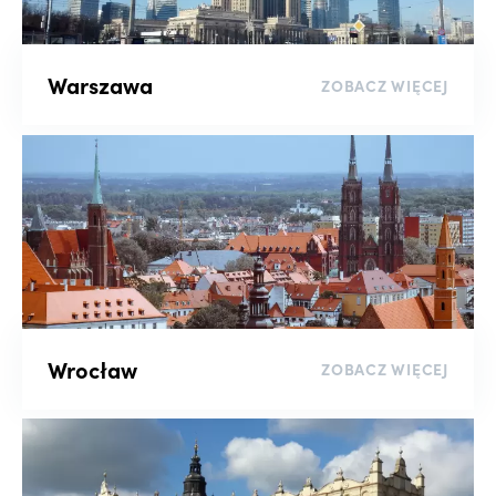
Sortuj
Warszawa
ZOBACZ WIĘCEJ
wyczyść filtry
Wrocław
ZOBACZ WIĘCEJ