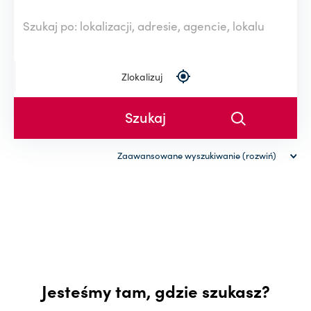
Zlokalizuj
Zaawansowane wyszukiwanie (rozwiń)
Rodzaj nieruchomości
Powierzchnia (od-do)
-
Cena (od-do)
Jesteśmy tam, gdzie szukasz?
-