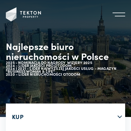
Najlepsze biuro
nieruchomości w Polsce
2025 - NOMINACJA DO NAGRODY WIZJERY 2025
2024 - LIDER JAKOŚCI PRO OTODOM
2024 I 2021 - LIDER NAJWYŻSZEJ JAKOŚCI USŁUG - MAGAZYN
"BUSINESSWOMAN & LIFE"
2020 - LIDER NIERUCHOMOŚCI OTODOM