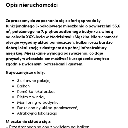
Opis nieruchomości
Zapraszamy do zapoznania się z ofertą sprzedaży
funkcjonalnego 3-pokojowego mieszkania o powierzchni 55,6
m², położonego na 7. piętrze zadbanego budynku z windą
na osiedlu XXX-lecia w Wodzisławiu Śląskim. Nieruchomość
oferuje wygodny układ pomieszczeń, balkon oraz bardzo
dobrą lokalizację z dostępem do pełnej infrastruktury
miejskiej. Mieszkanie wymaga odświeżenia, co daje
przyszłym właścicielom możliwość urządzenia wnętrza
zgodnie z własnymi potrzebami i gustem.
Najważniejsze atuty:
3 ustawne pokoje,
Balkon,
Komórka lokatorska,
Piętro z windą,
Monitoring w budynku,
Funkcjonalny układ pomieszczeń,
Atrakcyjna lokalizacja.
Mieszkanie składa się z:
– Przestronnego salonu z wyjściem na balkon,