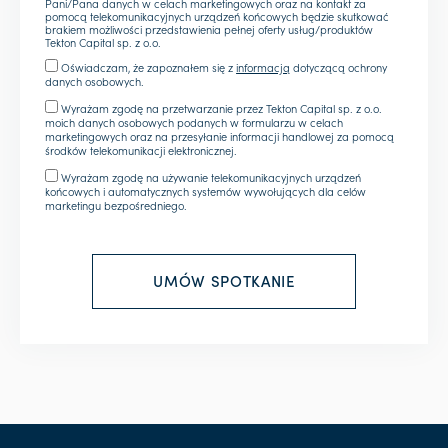
Pani/Pana danych w celach marketingowych oraz na kontakt za
pomocą telekomunikacyjnych urządzeń końcowych będzie skutkować
brakiem możliwości przedstawienia pełnej oferty usług/produktów
Tekton Capital sp. z o.o.
Oświadczam, że zapoznałem się z
informacją
dotyczącą ochrony
danych osobowych.
Wyrażam zgodę na przetwarzanie przez Tekton Capital sp. z o.o.
moich danych osobowych podanych w formularzu w celach
marketingowych oraz na przesyłanie informacji handlowej za pomocą
środków telekomunikacji elektronicznej.
Wyrażam zgodę na używanie telekomunikacyjnych urządzeń
końcowych i automatycznych systemów wywołujących dla celów
marketingu bezpośredniego.