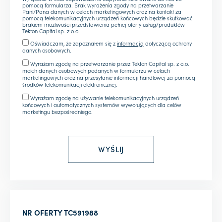
pomocą formularza. Brak wyrażenia zgody na przetwarzanie
Pani/Pana danych w celach marketingowych oraz na kontakt za
pomocą telekomunikacyjnych urządzeń końcowych będzie skutkować
brakiem możliwości przedstawienia pełnej oferty usług/produktów
Tekton Capital sp. z o.o.
Oświadczam, że zapoznałem się z
informacją
dotyczącą ochrony
danych osobowych.
Wyrażam zgodę na przetwarzanie przez Tekton Capital sp. z o.o.
moich danych osobowych podanych w formularzu w celach
marketingowych oraz na przesyłanie informacji handlowej za pomocą
środków telekomunikacji elektronicznej.
Wyrażam zgodę na używanie telekomunikacyjnych urządzeń
końcowych i automatycznych systemów wywołujących dla celów
marketingu bezpośredniego.
NR OFERTY
TC591988