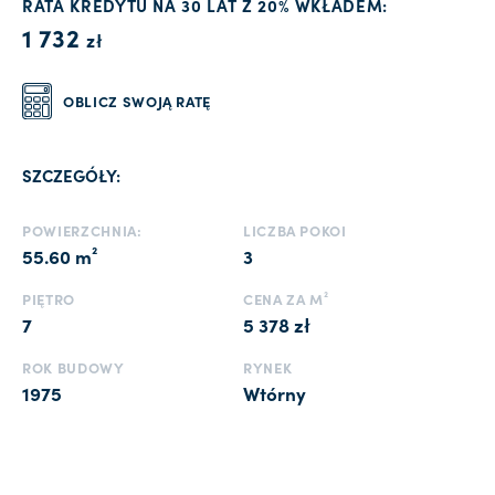
RATA KREDYTU NA 30 LAT Z 20% WKŁADEM:
1 732
zł
OBLICZ SWOJĄ RATĘ
SZCZEGÓŁY:
POWIERZCHNIA:
LICZBA POKOI
55.60 m²
3
PIĘTRO
CENA ZA M²
7
5 378 zł
ROK BUDOWY
RYNEK
1975
Wtórny