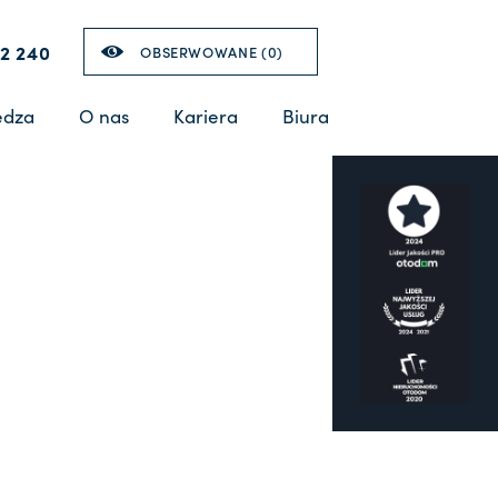
2 240
OBSERWOWANE (
0
)
edza
O nas
Kariera
Biura