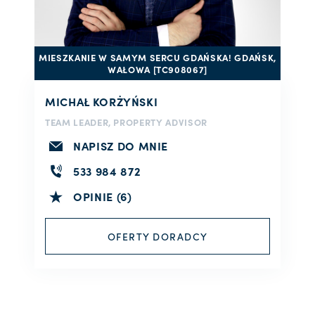
MIESZKANIE W SAMYM SERCU GDAŃSKA! GDAŃSK,
WAŁOWA [TC908067]
MICHAŁ KORŻYŃSKI
TEAM LEADER, PROPERTY ADVISOR
NAPISZ DO MNIE
533 984 872
OPINIE (6)
OFERTY DORADCY