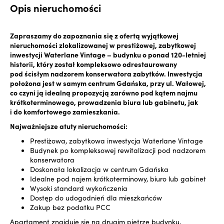
Opis nieruchomości
Zapraszamy do zapoznania się z ofertą wyjątkowej
nieruchomości zlokalizowanej w prestiżowej, zabytkowej
inwestycji Waterlane Vintage – budynku o ponad 120-letniej
historii, który został kompleksowo odrestaurowany
pod ścisłym nadzorem konserwatora zabytków. Inwestycja
położona jest w samym centrum Gdańska, przy ul. Wałowej,
co czyni ją idealną propozycją zarówno pod kątem najmu
krótkoterminowego, prowadzenia biura lub gabinetu, jak
i do komfortowego zamieszkania.
Najważniejsze atuty nieruchomości:
Prestiżowa, zabytkowa inwestycja Waterlane Vintage
Budynek po kompleksowej rewitalizacji pod nadzorem
konserwatora
Doskonała lokalizacja w centrum Gdańska
Idealne pod najem krótkoterminowy, biuro lub gabinet
Wysoki standard wykończenia
Dostęp do udogodnień dla mieszkańców
Zakup bez podatku PCC
Apartament znajduje się na drugim piętrze budynku,