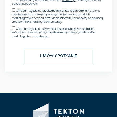
danych osobowych.
Wyrażam zgodę na przetwarzanie przez Tekton Capital sp. z o.o.
moich danych osobowych podanych w formularzu w celach
marketingowych oraz na przesyłanie informacji handlowej za pomocą
środków telekomunikacji elektronicznej.
Wyrażam zgodę na używanie telekomunikacyjnych urządzeń
końcowych i automatycznych systemów wywołujących dla celów
marketingu bezpośredniego.