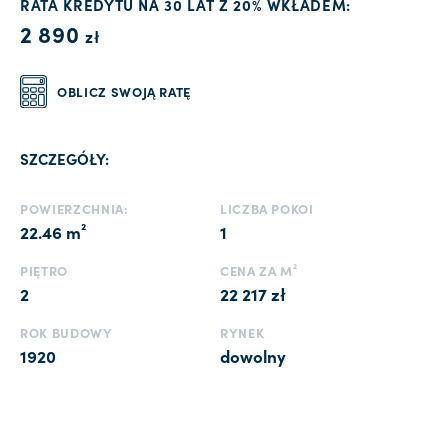
RATA KREDYTU NA 30 LAT Z 20% WKŁADEM:
2 890
zł
OBLICZ SWOJĄ RATĘ
SZCZEGÓŁY:
POWIERZCHNIA:
LICZBA POKOI
22.46 m²
1
PIĘTRO
CENA ZA M²
2
22 217 zł
ROK BUDOWY
RYNEK
1920
dowolny