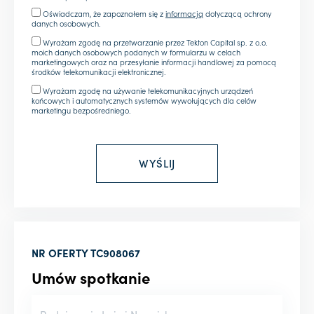
Oświadczam, że zapoznałem się z
informacją
dotyczącą ochrony
danych osobowych.
Wyrażam zgodę na przetwarzanie przez Tekton Capital sp. z o.o.
moich danych osobowych podanych w formularzu w celach
marketingowych oraz na przesyłanie informacji handlowej za pomocą
środków telekomunikacji elektronicznej.
Wyrażam zgodę na używanie telekomunikacyjnych urządzeń
końcowych i automatycznych systemów wywołujących dla celów
marketingu bezpośredniego.
NR OFERTY
TC908067
Umów spotkanie