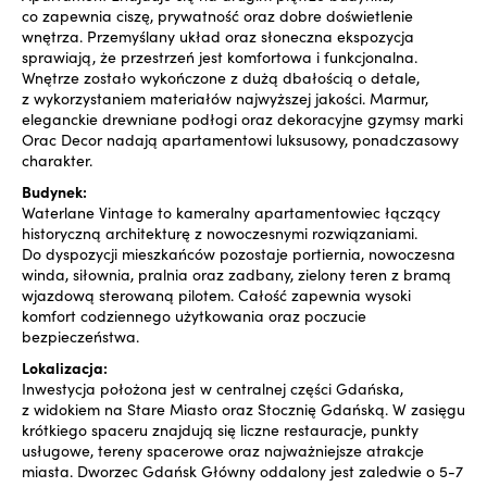
co zapewnia ciszę, prywatność oraz dobre doświetlenie
wnętrza. Przemyślany układ oraz słoneczna ekspozycja
sprawiają, że przestrzeń jest komfortowa i funkcjonalna.
Wnętrze zostało wykończone z dużą dbałością o detale,
z wykorzystaniem materiałów najwyższej jakości. Marmur,
eleganckie drewniane podłogi oraz dekoracyjne gzymsy marki
Orac Decor nadają apartamentowi luksusowy, ponadczasowy
charakter.
Budynek:
Waterlane Vintage to kameralny apartamentowiec łączący
historyczną architekturę z nowoczesnymi rozwiązaniami.
Do dyspozycji mieszkańców pozostaje portiernia, nowoczesna
winda, siłownia, pralnia oraz zadbany, zielony teren z bramą
wjazdową sterowaną pilotem. Całość zapewnia wysoki
komfort codziennego użytkowania oraz poczucie
bezpieczeństwa.
Lokalizacja:
Inwestycja położona jest w centralnej części Gdańska,
z widokiem na Stare Miasto oraz Stocznię Gdańską. W zasięgu
krótkiego spaceru znajdują się liczne restauracje, punkty
usługowe, tereny spacerowe oraz najważniejsze atrakcje
miasta. Dworzec Gdańsk Główny oddalony jest zaledwie o 5-7