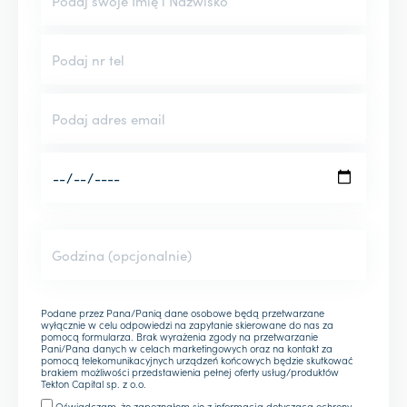
Podane przez Pana/Panią dane osobowe będą przetwarzane
wyłącznie w celu odpowiedzi na zapytanie skierowane do nas za
pomocą formularza. Brak wyrażenia zgody na przetwarzanie
Pani/Pana danych w celach marketingowych oraz na kontakt za
pomocą telekomunikacyjnych urządzeń końcowych będzie skutkować
brakiem możliwości przedstawienia pełnej oferty usług/produktów
Tekton Capital sp. z o.o.
Oświadczam, że zapoznałem się z
informacją
dotyczącą ochrony