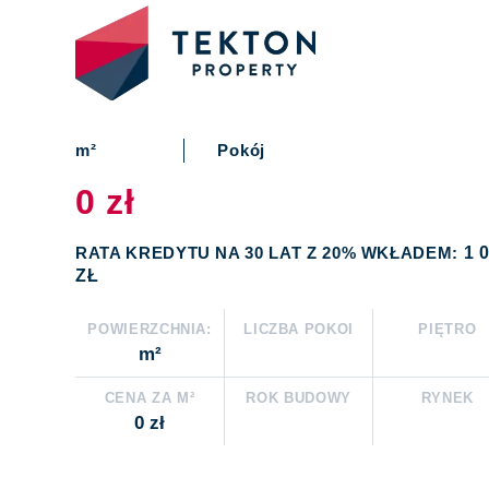
m²
Pokój
0 zł
RATA KREDYTU NA 30 LAT Z 20% WKŁADEM:
1 
ZŁ
POWIERZCHNIA:
LICZBA POKOI
PIĘTRO
m²
CENA ZA M²
ROK BUDOWY
RYNEK
0 zł